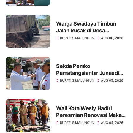
Korban
Warga Swadaya Timbun
Jalan Rusak di Desa
Sibangun Mariah, Harapkan
BUPATI SIMALUNGUN
AUG 06, 2026
Penanganan Permanen dari
Pemerintah
Sekda Pemko
Pamatangsiantar Junaedi
Pembina Upacara
BUPATI SIMALUNGUN
AUG 05, 2026
Pembukaan Pemusatan
Latihan Calon Paskibraka di
Desa Bahagia
Wali Kota Wesly Hadiri
Peresmian Renovasi Makam
dr. Djasamen Saragih, Ajak
BUPATI SIMALUNGUN
AUG 04, 2026
Masyarakat Lestarikan Nilai