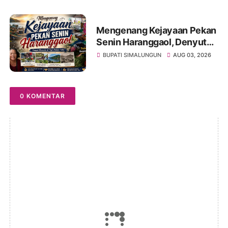
Perjuangan Tokoh Bangsa
Mengenang Kejayaan Pekan
Senin Haranggaol, Denyut
Ekonomi di Tepi Danau Toba
BUPATI SIMALUNGUN
AUG 03, 2026
0 KOMENTAR