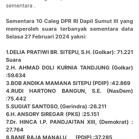
sementara .
Sementara 10 Caleg DPR RI Dapil Sumut III yang
memperoleh suara terbanyak sementara data
Selasa 27 Februari 2024 yakni:
1.DELIA PRATIWI BR. SITEPU, S.H. (Golkar): 71.221
Suara
2.H. AHMAD DOLI KURNIA TANDJUNG
(Golkar)
:59.634
3.BOB ANDIKA MAMANA SITEPU (PDIP) :42.869
4.RUDI HARTONO BANGUN, S.E. (NasDem)
:75.442
5.SUGIAT SANTOSO, (Gerindra) :26.211
6.H. ANSORY SIREGAR
(PKS) :25.151
7.Dr. HINCA I.P. PANDJAITAN XIII, (Demokrat) :
27.764
8.BANE RAJA MANALU
(PDIP) :37.285