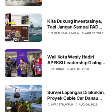
Hadapi Puncak Kemarau
Kita Dukung Investasinya,
Tapi Jangan Sampai PAD
Simalungun yang Jadi
BUPATI SIMALUNGUN
AUG 07, 2026
Korban
Wali Kota Wesly Hadiri
APEKSI Leadership Dialogue
2026, Perkuat Komitmen
NASIONAL
AUG 06, 2026
Transformasi Digital Menuju
Tata Kelola Pemerintahan
Masa Depan
Survei Lapangan Dilakukan,
Proyek Cable Car Danau
Toba Masih Terkendala
INFRASTRUKTUR
AUG 06, 2026
Pembebasan BPHTB di