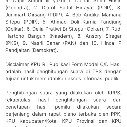
RI Dapil Sumut III yakni 1. Djohar Arifin Husin
(Gerindra), 2. Djarot Saiful Hidayat (PDIP), 3.
Junimart Girsang (PDIP), 4. Bob Andika Mamana
Sitepu (PDIP), 5. Ahmad Doli Kurnia Tandjung
(Golkar), 6. Delia Pratiwi Br Sitepu (Golkar), 7. Rudi
Hartono Bangun (Nasdem), 8. Ansory Siregar
(PKS), 9. Nasril Bahar (PAN) dan 10. Hinca IP
Pandjaitan (Demokrat).
Disclaimer KPU RI, Publikasi Form Model C/D Hasil
adalah hasil penghitungan suara di TPS dengan
tujuan untuk memudahkan akses informasi publik.
Penghitungan suara yang dilakukan oleh KPPS,
rekapitulasi hasil penghitungan suara dan
penetapan hasil pemilu dilakukan secara
berjenjang dalam rapat pleno terbuka oleh PPK,
KPU Kabupaten/Kota, KPU Provinsi dan KPU