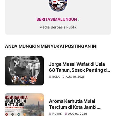
BERITASIMALUNGUN
Media Berbasis Publik
ANDA MUNGKIN MENYUKAI POSTINGAN INI
Jorge Messi Wafat di Usia
68 Tahun, Sosok Penting di
Balik Perjalanan Karier
BOLA
AUG 10, 2026
Lionel Messi
Aroma Karhutla Mulai
Tercium di Kota Jambi,
Warga Diminta Waspada
HUTAN
AUG 07, 2026