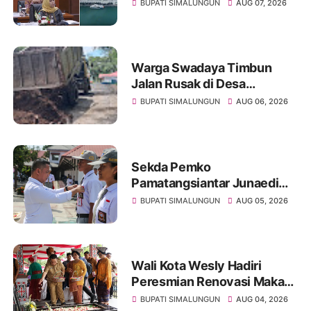
Simalungun yang Jadi
BUPATI SIMALUNGUN
AUG 07, 2026
Korban
Warga Swadaya Timbun
Jalan Rusak di Desa
Sibangun Mariah, Harapkan
BUPATI SIMALUNGUN
AUG 06, 2026
Penanganan Permanen dari
Pemerintah
Sekda Pemko
Pamatangsiantar Junaedi
Pembina Upacara
BUPATI SIMALUNGUN
AUG 05, 2026
Pembukaan Pemusatan
Latihan Calon Paskibraka di
Desa Bahagia
Wali Kota Wesly Hadiri
Peresmian Renovasi Makam
dr. Djasamen Saragih, Ajak
BUPATI SIMALUNGUN
AUG 04, 2026