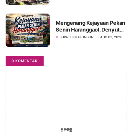
Masyarakat Lestarikan Nilai
Perjuangan Tokoh Bangsa
Mengenang Kejayaan Pekan
Senin Haranggaol, Denyut
Ekonomi di Tepi Danau Toba
BUPATI SIMALUNGUN
AUG 03, 2026
0 KOMENTAR