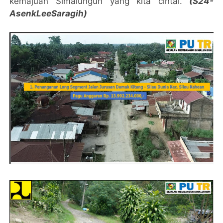
kemajuan Simalungun yang kita cintai.
(S24-
AsenkLeeSaragih)