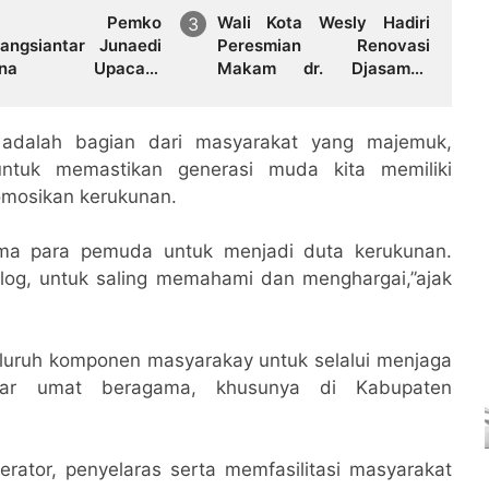
kda Pemko
Wali Kota Wesly Hadiri
angsiantar Junaedi
Peresmian Renovasi
bina Upacara
Makam dr. Djasamen
ukaan Pemusatan
Saragih, Ajak Masyarakat
an Calon Paskibraka
Lestarikan Nilai
sa Bahagia
Perjuangan Tokoh Bangsa
a adalah bagian dari masyarakat yang majemuk,
untuk memastikan generasi muda kita memiliki
mosikan kerukunan.
ama para pemuda untuk menjadi duta kerukunan.
log, untuk saling memahami dan menghargai,”ajak
eluruh komponen masyarakay untuk selalui menjaga
antar umat beragama, khusunya di Kabupaten
ator, penyelaras serta memfasilitasi masyarakat