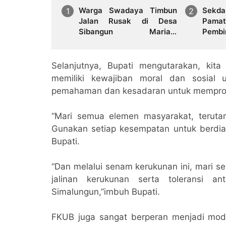
Warga Swadaya Timbun
Se
Jalan Rusak di Desa
Pamat
Sibangun Mariah,
Pem
Harapkan Penanganan
Pemb
Permanen dari Pemerintah
Latih
di De
Selanjutnya, Bupati mengutarakan, kit
memiliki kewajiban moral dan sosial 
pemahaman dan kesadaran untuk mempro
“Mari semua elemen masyarakat, terut
Gunakan setiap kesempatan untuk berdia
Bupati.
“Dan melalui senam kerukunan ini, mari s
jalinan kerukunan serta toleransi 
Simalungun,”imbuh Bupati.
FKUB juga sangat berperan menjadi moder