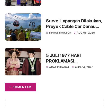
Transformasi Digital Menuju
Tata Kelola Pemerintahan
Masa Depan
Survei Lapangan Dilakukan,
Proyek Cable Car Danau
Toba Masih Terkendala
INFRASTRUKTUR
AUG 06, 2026
Pembebasan BPHTB di
Sebagian Lahan
5 JULI 1977 HARI
PROKLAMASI
KEMERDEKAAN BAHASA
ADAT ISTIADAT
AUG 04, 2026
SIMALUNGUN SECARA
ILMIAH
0 KOMENTAR