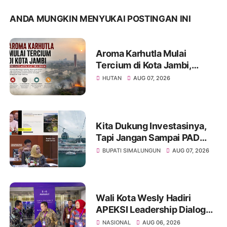
ANDA MUNGKIN MENYUKAI POSTINGAN INI
Aroma Karhutla Mulai
Tercium di Kota Jambi,
Warga Diminta Waspada
HUTAN
AUG 07, 2026
Hadapi Puncak Kemarau
Kita Dukung Investasinya,
Tapi Jangan Sampai PAD
Simalungun yang Jadi
BUPATI SIMALUNGUN
AUG 07, 2026
Korban
Wali Kota Wesly Hadiri
APEKSI Leadership Dialogue
2026, Perkuat Komitmen
NASIONAL
AUG 06, 2026