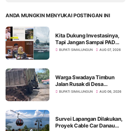
ANDA MUNGKIN MENYUKAI POSTINGAN INI
Kita Dukung Investasinya,
Tapi Jangan Sampai PAD
Simalungun yang Jadi
BUPATI SIMALUNGUN
AUG 07, 2026
Korban
Warga Swadaya Timbun
Jalan Rusak di Desa
Sibangun Mariah, Harapkan
BUPATI SIMALUNGUN
AUG 06, 2026
Penanganan Permanen dari
Pemerintah
Survei Lapangan Dilakukan,
Proyek Cable Car Danau