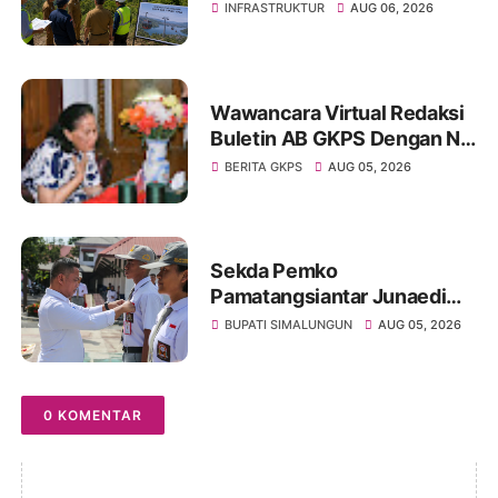
Toba Masih Terkendala
INFRASTRUKTUR
AUG 06, 2026
Pembebasan BPHTB di
Sebagian Lahan
Wawancara Virtual Redaksi
Buletin AB GKPS Dengan Ny
St RK Purba Pakpak Boru
BERITA GKPS
AUG 05, 2026
Sitepu (Op Sem) "Bekerjalah
Dengan Tulus"
Sekda Pemko
Pamatangsiantar Junaedi
Pembina Upacara
BUPATI SIMALUNGUN
AUG 05, 2026
Pembukaan Pemusatan
Latihan Calon Paskibraka di
Desa Bahagia
0 KOMENTAR