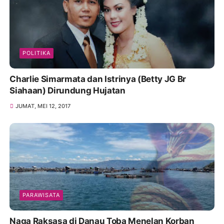
POLITIKA
Charlie Simarmata dan Istrinya (Betty JG Br
Siahaan) Dirundung Hujatan
JUMAT, MEI 12, 2017
PARAWISATA
Naga Raksasa di Danau Toba Menelan Korban