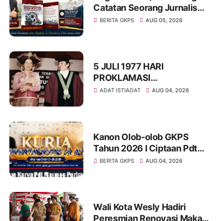
Catatan Seorang Jurnalis
dan Pelayan Gereja : St
BERITA GKPS
AUG 05, 2026
Radesman Saragih, SSos
5 JULI 1977 HARI
PROKLAMASI
KEMERDEKAAN BAHASA
ADAT ISTIADAT
AUG 04, 2026
SIMALUNGUN SECARA
ILMIAH
Kanon Olob-olob GKPS
Tahun 2026 I Ciptaan Pdt
Mannes Purba I Kuria
BERITA GKPS
AUG 04, 2026
Namartangkupas Da Ale
Wali Kota Wesly Hadiri
Peresmian Renovasi Makam