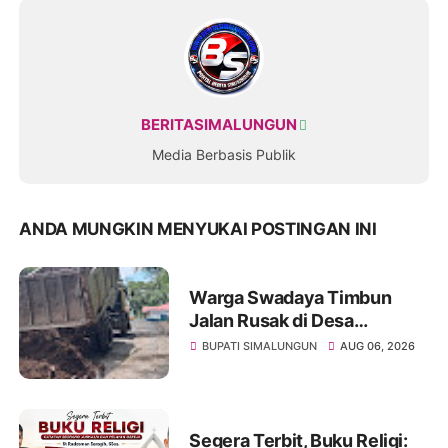
BERITASIMALUNGUN
Media Berbasis Publik
ANDA MUNGKIN MENYUKAI POSTINGAN INI
Warga Swadaya Timbun
Jalan Rusak di Desa
Sibangun Mariah, Harapkan
BUPATI SIMALUNGUN
AUG 06, 2026
Penanganan Permanen dari
Pemerintah
Segera Terbit, Buku Religi: