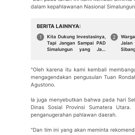
dalam kepahlawanan Nasional Simalungu
BERITA LAINNYA
Kita Dukung Investasinya,
Warg
Tapi Jangan Sampai PAD
Jala
Simalungun yang Jadi
Sib
Korban
Hara
Perma
"Oleh karena itu kami kembali membang
mengagendakan pengusulan Tuan Rondaha
Agustono.
Ia juga menyebutkan bahwa pada hari Se
Dinas Sosial Provinsi Sumatera Utara
penganugerahan pahlawan daerah.
"Dan tim ini yang akan meminta rekomenda