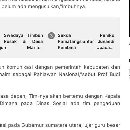
n belum ada mengusulkan,"imbuhnya.
a Swadaya Timbun
Sekda Pemko
n Rusak di Desa
Pamatangsiantar Junaedi
angun Mariah,
Pembina Upacara
pkan Penanganan
Pembukaan Pemusatan
nen dari Pemerintah
Latihan Calon Paskibraka
di Desa Bahagia
un komunikasi dengan pemerintah kabupaten dan
im sebagai Pahlawan Nasional,"sebut Prof Budi
lasa depan, Tim-nya akan bertemu dengan Kepala
. Dimana pada Dinas Sosial ada tim pengaduan
si pada Gubernur sumatera utara,"ujar guru besar