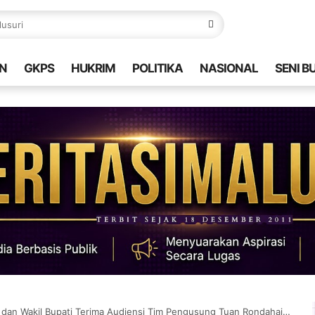
N
GKPS
HUKRIM
POLITIKA
NASIONAL
SENI B
Bupati Terima Audiensi Tim Pengusung Tuan Rondahaim Saragih Garingging Menjadi Pahlawan Nasional.