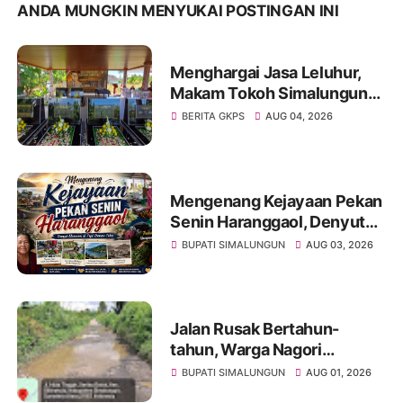
ANDA MUNGKIN MENYUKAI POSTINGAN INI
Menghargai Jasa Leluhur,
Makam Tokoh Simalungun
dr. Djasamen Saragih Resmi
BERITA GKPS
AUG 04, 2026
Dipugar di Pamatang Raya
Mengenang Kejayaan Pekan
Senin Haranggaol, Denyut
Ekonomi di Tepi Danau Toba
BUPATI SIMALUNGUN
AUG 03, 2026
Jalan Rusak Bertahun-
tahun, Warga Nagori
Sibangun Mariah Bergotong
BUPATI SIMALUNGUN
AUG 01, 2026
Royong Perbaiki Akses