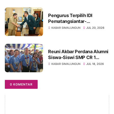
Sambil Menanti Kepedulian
Pemerintah
Pengurus Terpilih IDI
Pematangsiantar-
Simalungun Audiensi ke
KABAR SIMALUNGUN
JUL 20, 2026
Wali Kota Wesly, Sampaikan
Jadwal Pelantikan 29 Juli
2026
Reuni Akbar Perdana Alumni
Siswa-Siswi SMP CR 1
Pamatangsiantar, Wali Kota
KABAR SIMALUNGUN
JUL 18, 2026
Wesly Kenang Saat
Bersekolah di SMP Cinta
Rakyat 1 Pamatangsiantar
0 KOMENTAR