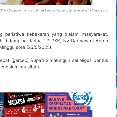
K, Ny Darmawati Anton Achmad Saragih langsung turun ke lokasi, Minggu sore
g peristiwa kebakaran yang dialami masyarakat,
ih didampingi Ketua TP PKK, Ny Darmawati Anton
Minggu sore (25/5/2025).
cepat (gercep) Bupati Simalungun sekaligus bentuk
mengalami musibah.