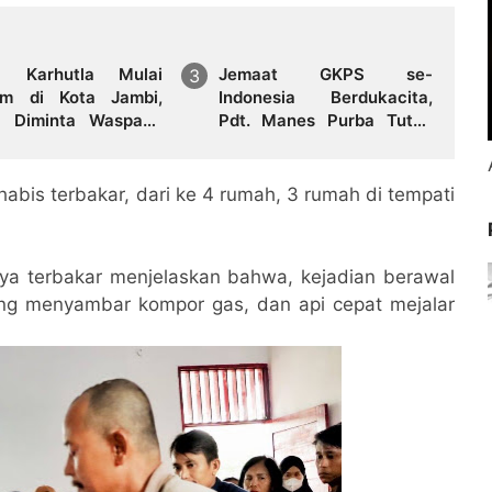
a Karhutla Mulai
Jemaat GKPS se-
um di Kota Jambi,
Indonesia Berdukacita,
 Diminta Waspada
Pdt. Manes Purba Tutup
i Puncak Kemarau
Usia, Paragendaon di
GKPS Sudirman Oleh
Ephorus GKPS
abis terbakar, dari ke 4 rumah, 3 rumah di tempati
ya terbakar menjelaskan bahwa, kejadian berawal
 yang menyambar kompor gas, dan api cepat mejalar