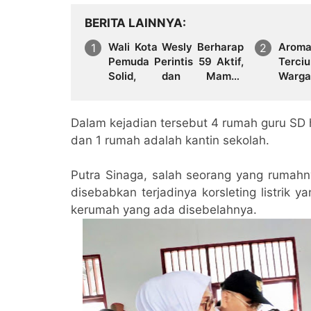
BERITA LAINNYA
Wali Kota Wesly Berharap
Arom
Pemuda Perintis 59 Aktif,
Terci
Solid, dan Mampu
Warga
Lahirkan Program
Hadap
Menyentuh Masyarakat
Dalam kejadian tersebut 4 rumah guru SD h
dan 1 rumah adalah kantin sekolah.
Putra Sinaga, salah seorang yang rumahn
disebabkan terjadinya korsleting listrik
kerumah yang ada disebelahnya.