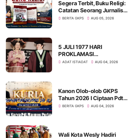
Segera Terbit, Buku Religi:
Catatan Seorang Jurnalis
dan Pelayan Gereja : St
BERITA GKPS
AUG 05, 2026
Radesman Saragih, SSos
5 JULI 1977 HARI
PROKLAMASI
KEMERDEKAAN BAHASA
ADAT ISTIADAT
AUG 04, 2026
SIMALUNGUN SECARA
ILMIAH
Kanon Olob-olob GKPS
Tahun 2026 I Ciptaan Pdt
Mannes Purba I Kuria
BERITA GKPS
AUG 04, 2026
Namartangkupas Da Ale
Wali Kota Wesly Hadiri