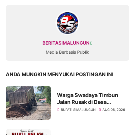
BERITASIMALUNGUN
Media Berbasis Publik
ANDA MUNGKIN MENYUKAI POSTINGAN INI
Warga Swadaya Timbun
Jalan Rusak di Desa
Sibangun Mariah, Harapkan
BUPATI SIMALUNGUN
AUG 06, 2026
Penanganan Permanen dari
Pemerintah