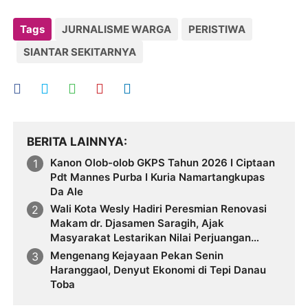
Tags
JURNALISME WARGA
PERISTIWA
SIANTAR SEKITARNYA
BERITA LAINNYA
Kanon Olob-olob GKPS Tahun 2026 I Ciptaan
Pdt Mannes Purba I Kuria Namartangkupas
Da Ale
Wali Kota Wesly Hadiri Peresmian Renovasi
Makam dr. Djasamen Saragih, Ajak
Masyarakat Lestarikan Nilai Perjuangan
Tokoh Bangsa
Mengenang Kejayaan Pekan Senin
Haranggaol, Denyut Ekonomi di Tepi Danau
Toba