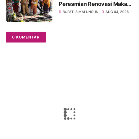
Peresmian Renovasi Makam
dr. Djasamen Saragih, Ajak
BUPATI SIMALUNGUN
AUG 04, 2026
Masyarakat Lestarikan Nilai
Perjuangan Tokoh Bangsa
0 KOMENTAR