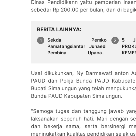
Dinas Pendidikann yaitu pemberian inse
sebedar Rp 200.00 per bulan, dan di bagi
BERITA LAINNYA
Sekda Pemko
5 J
Pamatangsiantar Junaedi
PROK
Pembina Upacara
KEME
Pembukaan Pemusatan
SIMA
Latihan Calon Paskibraka
ILMIA
di Desa Bahagia
Usai dikukuhkan, Ny Darmawati anton 
PAUD dan Pokja Bunda PAUD Kabupaten
Bupati Simalungun yang telah mengukuhka
Bunda PAUD Kabupaten Simalungun.
"Semoga tugas dan tanggung jawab yan
laksanakan sepenuh hati. Mari dengan s
dan bekerja sama, serta bersinergi m
meningkatkan kualitas pendidikan sejak us