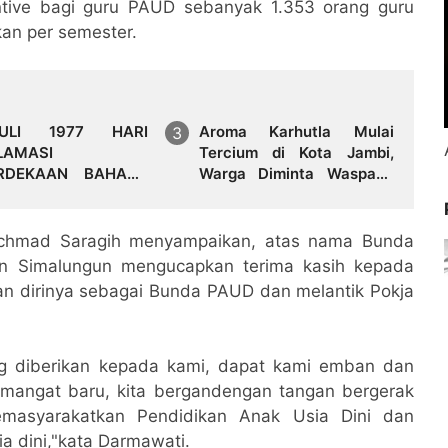
ntive bagi guru PAUD sebanyak 1.353 orang guru
kan per semester.
ULI 1977 HARI
Aroma Karhutla Mulai
LAMASI
Tercium di Kota Jambi,
RDEKAAN BAHASA
Warga Diminta Waspada
LUNGUN SECARA
Hadapi Puncak Kemarau
H
Achmad Saragih menyampaikan, atas nama Bunda
 Simalungun mengucapkan terima kasih kepada
n dirinya sebagai Bunda PAUD dan melantik Pokja
g diberikan kepada kami, dapat kami emban dan
emangat baru, kita bergandengan tangan bergerak
emasyarakatkan Pendidikan Anak Usia Dini dan
ia dini,"kata Darmawati.