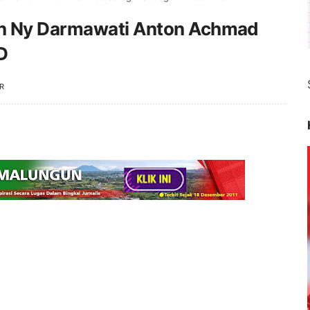
an Ny Darmawati Anton Achmad
D
R