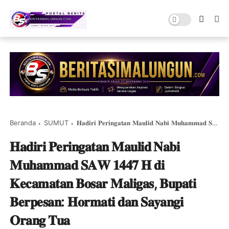
Beranda
SUMUT
𝐇𝐚𝐝𝐢𝐫𝐢 𝐏𝐞𝐫𝐢𝐧𝐠𝐚𝐭𝐚𝐧 𝐌𝐚𝐮𝐥𝐢𝐝 𝐍𝐚𝐛𝐢 𝐌𝐮𝐡𝐚𝐦𝐦𝐚𝐝 𝐒𝐀𝐖 𝟏𝟒𝟒𝟕 𝐇 𝐝𝐢 𝐊𝐞𝐜𝐚𝐦𝐚𝐭𝐚𝐧 𝐁𝐨𝐬𝐚𝐫 𝐌𝐚𝐥𝐢𝐠𝐚𝐬, 𝐁𝐮𝐩𝐚𝐭𝐢 𝐁𝐞𝐫𝐩𝐞𝐬𝐚𝐧: 𝐇𝐨𝐫𝐦𝐚𝐭𝐢 𝐝𝐚𝐧 𝐒𝐚𝐲𝐚𝐧𝐠𝐢 𝐎𝐫𝐚𝐧𝐠 𝐓𝐮𝐚
𝐇𝐚𝐝𝐢𝐫𝐢 𝐏𝐞𝐫𝐢𝐧𝐠𝐚𝐭𝐚𝐧 𝐌𝐚𝐮𝐥𝐢𝐝 𝐍𝐚𝐛𝐢
𝐌𝐮𝐡𝐚𝐦𝐦𝐚𝐝 𝐒𝐀𝐖 𝟏𝟒𝟒𝟕 𝐇 𝐝𝐢
𝐊𝐞𝐜𝐚𝐦𝐚𝐭𝐚𝐧 𝐁𝐨𝐬𝐚𝐫 𝐌𝐚𝐥𝐢𝐠𝐚𝐬, 𝐁𝐮𝐩𝐚𝐭𝐢
𝐁𝐞𝐫𝐩𝐞𝐬𝐚𝐧: 𝐇𝐨𝐫𝐦𝐚𝐭𝐢 𝐝𝐚𝐧 𝐒𝐚𝐲𝐚𝐧𝐠𝐢
𝐎𝐫𝐚𝐧𝐠 𝐓𝐮𝐚