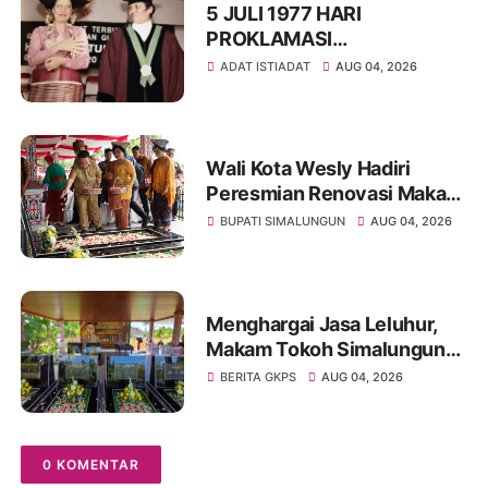
5 JULI 1977 HARI
PROKLAMASI
KEMERDEKAAN BAHASA
ADAT ISTIADAT
AUG 04, 2026
SIMALUNGUN SECARA
ILMIAH
Wali Kota Wesly Hadiri
Peresmian Renovasi Makam
dr. Djasamen Saragih, Ajak
BUPATI SIMALUNGUN
AUG 04, 2026
Masyarakat Lestarikan Nilai
Perjuangan Tokoh Bangsa
Menghargai Jasa Leluhur,
Makam Tokoh Simalungun
dr. Djasamen Saragih Resmi
BERITA GKPS
AUG 04, 2026
Dipugar di Pamatang Raya
0 KOMENTAR