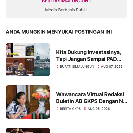
BERITASIMALUNGUN
Media Berbasis Publik
ANDA MUNGKIN MENYUKAI POSTINGAN INI
Kita Dukung Investasinya,
Tapi Jangan Sampai PAD
Simalungun yang Jadi
BUPATI SIMALUNGUN
AUG 07, 2026
Korban
Wawancara Virtual Redaksi
Buletin AB GKPS Dengan Ny
St RK Purba Pakpak Boru
BERITA GKPS
AUG 05, 2026
Sitepu (Op Sem) "Bekerjalah
Dengan Tulus"