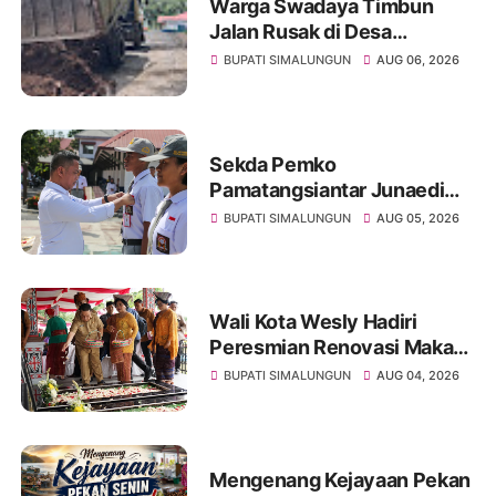
Warga Swadaya Timbun
Jalan Rusak di Desa
Sibangun Mariah, Harapkan
BUPATI SIMALUNGUN
AUG 06, 2026
Penanganan Permanen dari
Pemerintah
Sekda Pemko
Pamatangsiantar Junaedi
Pembina Upacara
BUPATI SIMALUNGUN
AUG 05, 2026
Pembukaan Pemusatan
Latihan Calon Paskibraka di
Desa Bahagia
Wali Kota Wesly Hadiri
Peresmian Renovasi Makam
dr. Djasamen Saragih, Ajak
BUPATI SIMALUNGUN
AUG 04, 2026
Masyarakat Lestarikan Nilai
Perjuangan Tokoh Bangsa
Mengenang Kejayaan Pekan