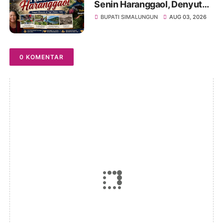
Senin Haranggaol, Denyut
Ekonomi di Tepi Danau Toba
BUPATI SIMALUNGUN
AUG 03, 2026
0 KOMENTAR