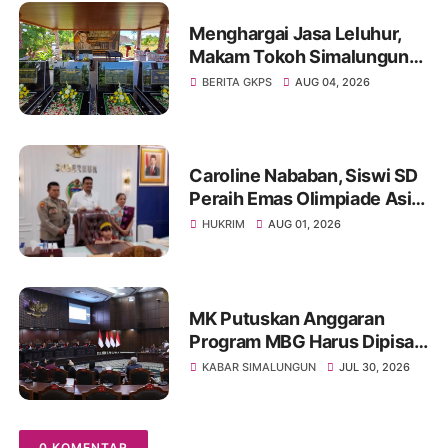
Menghargai Jasa Leluhur,
Makam Tokoh Simalungun
dr. Djasamen Saragih Resmi
BERITA GKPS
AUG 04, 2026
Dipugar di Pamatang Raya
Caroline Nababan, Siswi SD
Peraih Emas Olimpiade Asia
Dihadiahi Rumah hingga
HUKRIM
AUG 01, 2026
Beasiswa oleh Gubernur
Bobby
MK Putuskan Anggaran
Program MBG Harus Dipisah
dari Anggaran Pendidikan
KABAR SIMALUNGUN
JUL 30, 2026
0 KOMENTAR