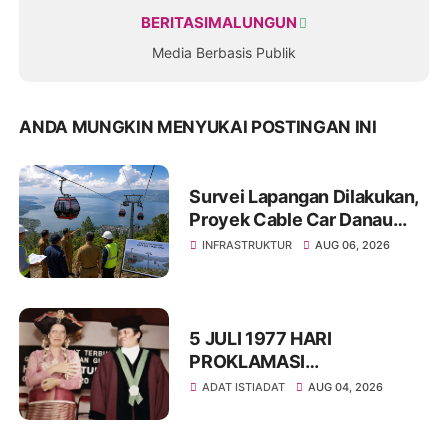
BERITASIMALUNGUN
Media Berbasis Publik
ANDA MUNGKIN MENYUKAI POSTINGAN INI
Survei Lapangan Dilakukan,
Proyek Cable Car Danau
Toba Masih Terkendala
INFRASTRUKTUR
AUG 06, 2026
Pembebasan BPHTB di
Sebagian Lahan
5 JULI 1977 HARI
PROKLAMASI
KEMERDEKAAN BAHASA
ADAT ISTIADAT
AUG 04, 2026
SIMALUNGUN SECARA
ILMIAH