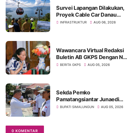
Survei Lapangan Dilakukan,
Proyek Cable Car Danau
Toba Masih Terkendala
INFRASTRUKTUR
AUG 06, 2026
Pembebasan BPHTB di
Sebagian Lahan
Wawancara Virtual Redaksi
Buletin AB GKPS Dengan Ny
St RK Purba Pakpak Boru
BERITA GKPS
AUG 05, 2026
Sitepu (Op Sem) "Bekerjalah
Dengan Tulus"
Sekda Pemko
Pamatangsiantar Junaedi
Pembina Upacara
BUPATI SIMALUNGUN
AUG 05, 2026
Pembukaan Pemusatan
Latihan Calon Paskibraka di
Desa Bahagia
0 KOMENTAR