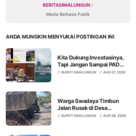
BERITASIMALUNGUN
Media Berbasis Publik
ANDA MUNGKIN MENYUKAI POSTINGAN INI
Kita Dukung Investasinya,
Tapi Jangan Sampai PAD
Simalungun yang Jadi
BUPATI SIMALUNGUN
AUG 07, 2026
Korban
Warga Swadaya Timbun
Jalan Rusak di Desa
Sibangun Mariah, Harapkan
BUPATI SIMALUNGUN
AUG 06, 2026
Penanganan Permanen dari
Pemerintah