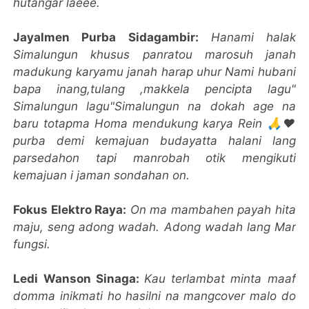
hutangar laeee.
Jayalmen Purba Sidagambir:
Hanami halak
Simalungun khusus panratou marosuh janah
madukung karyamu janah harap uhur Nami hubani
bapa inang,tulang ,makkela pencipta lagu"
Simalungun lagu"Simalungun na dokah age na
baru totapma Homa mendukung karya Rein 🙏❤️
purba demi kemajuan budayatta halani lang
parsedahon tapi manrobah otik mengikuti
kemajuan i jaman sondahan on.
Fokus Elektro Raya:
On ma mambahen payah hita
maju, seng adong wadah. Adong wadah lang Mar
fungsi.
Ledi Wanson Sinaga:
Kau terlambat minta maaf
domma inikmati ho hasilni na mangcover malo do