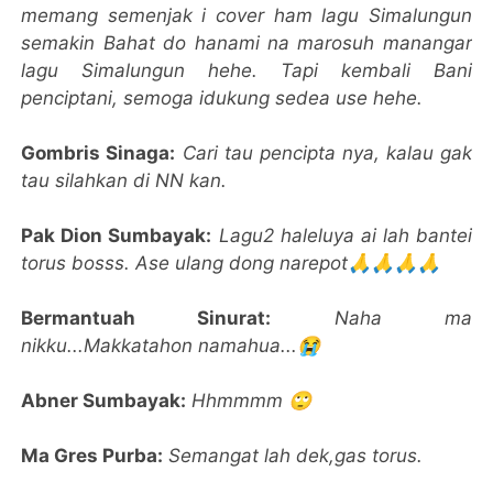
memang semenjak i cover ham lagu Simalungun
semakin Bahat do hanami na marosuh manangar
lagu Simalungun hehe. Tapi kembali Bani
penciptani, semoga idukung sedea use hehe.
Gombris Sinaga:
Cari tau pencipta nya, kalau gak
tau silahkan di NN kan.
Pak Dion Sumbayak:
Lagu2 haleluya ai lah bantei
torus bosss. Ase ulang dong narepot🙏🙏🙏🙏
Bermantuah Sinurat:
Naha ma
nikku...Makkatahon namahua...😭
Abner Sumbayak:
Hhmmmm 🙄
Ma Gres Purba:
Semangat lah dek,gas torus.