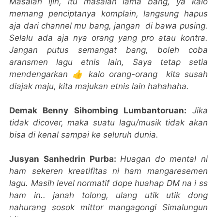
Masalah ijin, itu masalah lama bang, ya kalo
memang penciptanya komplain, langsung hapus
aja dari channel mu bang, jangan di bawa pusing.
Selalu ada aja nya orang yang pro atau kontra.
Jangan putus semangat bang, boleh coba
aransmen lagu etnis lain, Saya tetap setia
mendengarkan 👍 kalo orang-orang kita susah
diajak maju, kita majukan etnis lain hahahaha.
Demak Benny Sihombing Lumbantoruan:
Jika
tidak dicover, maka suatu lagu/musik tidak akan
bisa di kenal sampai ke seluruh dunia.
Jusyan Sanhedrin Purba:
Huagan do mental ni
ham sekeren kreatifitas ni ham mangaresemen
lagu. Masih level normatif dope huahap DM na i ss
ham in.. janah tolong, ulang utik utik dong
nahurang sosok mittor mangagongi Simalungun