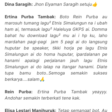
Dina Saragih:
Jhon Elyaman Saragih setuju👍
Ertina Purba Tambak:
Boto Rein Purba au
marosuh tumang lagu² Etnis Simalungun na i ubah
ham ai, termasuk lagu² Haleluya GKPS ai. Domma
bahat hu download lagu² mu ai i hp ku, laho
mardahan pagi-pagi jam 5 pagi ai do langsung
huputar be speaker, tikki horja pe lagu Etnis
Simalungun ai do homa huputar, ipardalanan pe
hanami apalagi perjalanan jauh lagu Etnis
Simalungun ai do lalap na itangar hanami.
Diate
tupa bamu boto..Semoga semakin sukses
berkarya....salam🙏
Rein Purba:
Ertina Purba Tambak yeayyy.
Andohar semakin terberkati tene kak.
Elisa Lestari Manihuruk:
Tetap semangat bot. Au