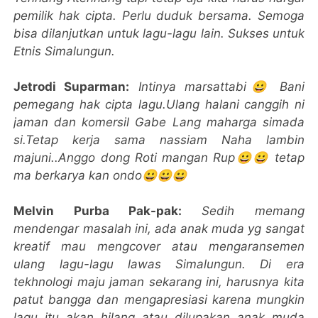
pemilik hak cipta. Perlu duduk bersama. Semoga
bisa dilanjutkan untuk lagu-lagu lain. Sukses untuk
Etnis Simalungun.
Jetrodi Suparman:
Intinya marsattabi😀 Bani
pemegang hak cipta lagu.Ulang halani canggih ni
jaman dan komersil Gabe Lang maharga simada
si.Tetap kerja sama nassiam Naha lambin
majuni..Anggo dong Roti mangan Rup😀😀 tetap
ma berkarya kan ondo😀😀😀
Melvin Purba Pak-pak:
Sedih memang
mendengar masalah ini, ada anak muda yg sangat
kreatif mau mengcover atau mengaransemen
ulang lagu-lagu lawas Simalungun. Di era
tekhnologi maju jaman sekarang ini, harusnya kita
patut bangga dan mengapresiasi karena mungkin
lagu itu akan hilang atau dilupakan anak muda