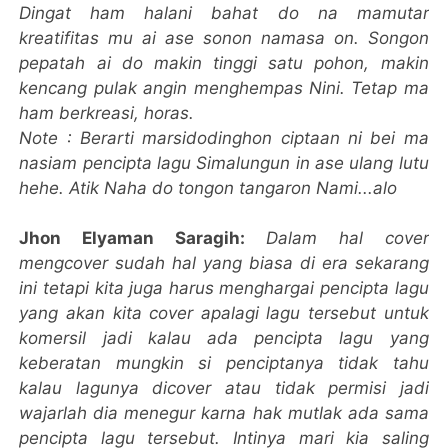
Dingat ham halani bahat do na mamutar
kreatifitas mu ai ase sonon namasa on.
Songon
pepatah ai do makin tinggi satu pohon, makin
kencang pulak angin menghempas Nini.
Tetap ma
ham berkreasi, horas.
Note :
Berarti marsidodinghon ciptaan ni bei ma
nasiam pencipta lagu Simalungun in ase ulang lutu
hehe. Atik Naha do tongon tangaron Nami...alo
Jhon Elyaman Saragih:
Dalam hal cover
mengcover sudah hal yang biasa di era sekarang
ini tetapi kita juga harus menghargai pencipta lagu
yang akan kita cover apalagi lagu tersebut untuk
komersil jadi kalau ada pencipta lagu yang
keberatan mungkin si penciptanya tidak tahu
kalau lagunya dicover atau tidak permisi jadi
wajarlah dia menegur karna hak mutlak ada sama
pencipta lagu tersebut.
Intinya mari kia saling