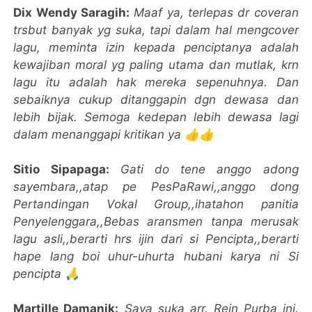
Dix Wendy Saragih:
Maaf ya, terlepas dr coveran
trsbut banyak yg suka, tapi dalam hal mengcover
lagu, meminta izin kepada penciptanya adalah
kewajiban moral yg paling utama dan mutlak, krn
lagu itu adalah hak mereka sepenuhnya. Dan
sebaiknya cukup ditanggapin dgn dewasa dan
lebih bijak. Semoga kedepan lebih dewasa lagi
dalam menanggapi kritikan ya 👍👍
Sitio Sipapaga:
Gati do tene anggo adong
sayembara,,atap pe PesPaRawi,,anggo dong
Pertandingan Vokal Group,,ihatahon panitia
Penyelenggara,,Bebas aransmen tanpa merusak
lagu asli,,berarti hrs ijin dari si Pencipta,,berarti
hape lang boi uhur-uhurta hubani karya ni Si
pencipta 🙏
Martille Damanik:
Saya suka arr. Rein Purba ini.