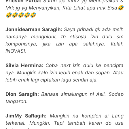
Ericson Purba:
Suruh aja mrk2 yg Menciptakan &
Mrk jg yg Menyanyikan, Kita Lihat apa mrk Bisa🤣
🤣🤣🤣🤣🤣
Jonnidearman Saragih:
Saya pribadi gk ada mslh
namanya menghibur, tp etisnya izin dulu sm
komponisnya, jika izin apa salahnya. Itulah
INOVASI.
Silvia Hermina:
Coba next izin dulu ke pencipta
nya. Mungkin kalo izin lebih enak dan sopan. Atau
lebih enak lagi ciptakan lagu sendiri aja.
Dion Saragih:
Bahasa simalungun ni Asli. Sodap
tangaron.
JimMy SaRagih:
Mungkin na komplen ai Lang
terkenal. Mungkin. Tapi tambah keren do use