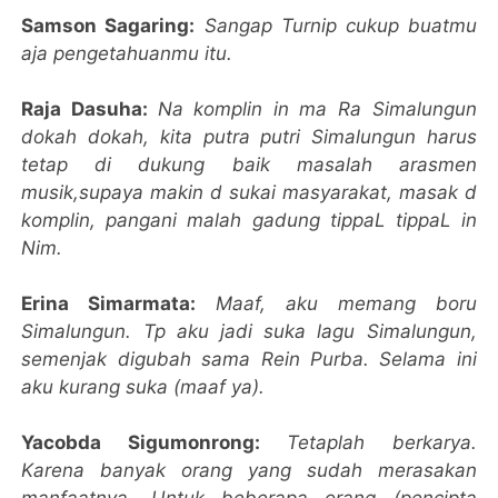
Samson Sagaring:
Sangap Turnip cukup buatmu
aja pengetahuanmu itu.
Raja Dasuha:
Na komplin in ma Ra Simalungun
dokah dokah, kita putra putri Simalungun harus
tetap di dukung baik masalah arasmen
musik,supaya makin d sukai masyarakat, masak d
komplin, pangani malah gadung tippaL tippaL in
Nim.
Erina Simarmata:
Maaf, aku memang boru
Simalungun. Tp aku jadi suka lagu Simalungun,
semenjak digubah sama Rein Purba. Selama ini
aku kurang suka (maaf ya).
Yacobda Sigumonrong:
Tetaplah berkarya.
Karena banyak orang yang sudah merasakan
manfaatnya. Untuk beberapa orang (pencipta