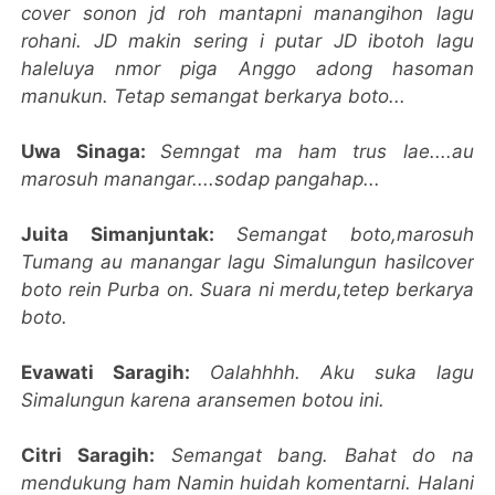
cover sonon jd roh mantapni manangihon lagu
rohani. JD makin sering i putar JD ibotoh lagu
haleluya nmor piga Anggo adong hasoman
manukun. Tetap semangat berkarya boto...
Uwa Sinaga:
Semngat ma ham trus lae....au
marosuh manangar....sodap pangahap...
Juita Simanjuntak:
Semangat boto,marosuh
Tumang au manangar lagu Simalungun hasilcover
boto rein Purba on. Suara ni merdu,tetep berkarya
boto.
Evawati Saragih:
Oalahhhh. Aku suka lagu
Simalungun karena aransemen botou ini.
Citri Saragih:
Semangat bang. Bahat do na
mendukung ham Namin huidah komentarni. Halani