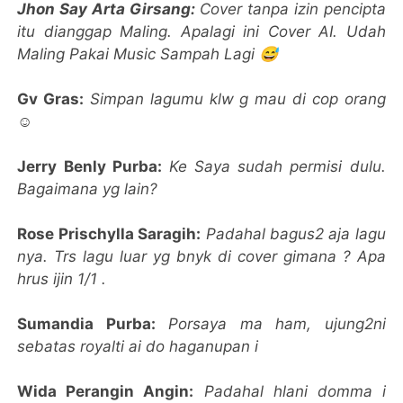
Jhon Say Arta Girsang:
Cover tanpa izin pencipta
itu dianggap Maling. Apalagi ini Cover AI. Udah
Maling Pakai Music Sampah Lagi 😅
Gv Gras:
Simpan lagumu klw g mau di cop orang
☺️
Jerry Benly Purba:
Ke Saya sudah permisi dulu.
Bagaimana yg lain?
Rose Prischylla Saragih:
Padahal bagus2 aja lagu
nya. Trs lagu luar yg bnyk di cover gimana ? Apa
hrus ijin 1/1 .
Sumandia Purba:
Porsaya ma ham, ujung2ni
sebatas royalti ai do haganupan i
Wida Perangin Angin:
Padahal hlani domma i