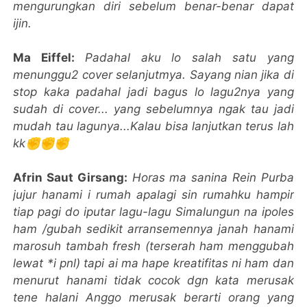
mengurungkan diri sebelum benar-benar dapat
ijin.
Ma Eiffel:
Padahal aku lo salah satu yang
menunggu2 cover selanjutmya. Sayang nian jika di
stop kaka padahal jadi bagus lo lagu2nya yang
sudah di cover... yang sebelumnya ngak tau jadi
mudah tau lagunya...Kalau bisa lanjutkan terus lah
kk✊️✊️✊️
Afrin Saut Girsang:
Horas ma sanina Rein Purba
jujur hanami i rumah apalagi sin rumahku hampir
tiap pagi do iputar lagu-lagu Simalungun na ipoles
ham /gubah sedikit arransemennya janah hanami
marosuh tambah fresh (terserah ham menggubah
lewat *i pnl) tapi ai ma hape kreatifitas ni ham dan
menurut hanami tidak cocok dgn kata merusak
tene halani Anggo merusak berarti orang yang