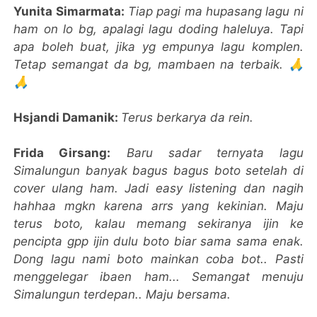
Yunita Simarmata:
Tiap pagi ma hupasang lagu ni
ham on lo bg, apalagi lagu doding haleluya. Tapi
apa boleh buat, jika yg empunya lagu komplen.
Tetap semangat da bg, mambaen na terbaik. 🙏
🙏
Hsjandi Damanik:
Terus berkarya da rein.
Frida Girsang:
Baru sadar ternyata lagu
Simalungun banyak bagus bagus boto setelah di
cover ulang ham. Jadi easy listening dan nagih
hahhaa mgkn karena arrs yang kekinian. Maju
terus boto, kalau memang sekiranya ijin ke
pencipta gpp ijin dulu boto biar sama sama enak.
Dong lagu nami boto mainkan coba bot.. Pasti
menggelegar ibaen ham... Semangat menuju
Simalungun terdepan.. Maju bersama.