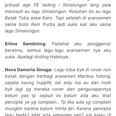
pribadi age PE tading i Simalungun lang pala
marosuh au lagu Simalungun. Rosuhan do au lagu
Batak Toba ataw Karo. Tapi setelah di aransemen
sama boto Rein Purba jadi suka kali aku sama
lagu Simalungun.
Erlina Sembiring:
Padahal aku penggemar
beratmu, semua lagu-lagu aransemen nya aku
suka. Apalagi doding Haleluya..
Nova Dameria Sinaga:
Lagu toba byk di cover non
batak dengan berbagi arasemen Mardua holong,
sapala naung huppilit, sai anju ma au dan msih
byk lagi yg mereka cover dan pengucapannya
belum pas tp sejauh ini belum ada aku lihat
pencipta ya yg complain.. Tp jika ada yg complain
mungkin karena belum minta ijin. Karena pencipta
lagu beda2 sifat ada sebagian sah2 aja kalau di