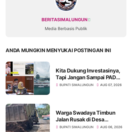
BERITASIMALUNGUN
Media Berbasis Publik
ANDA MUNGKIN MENYUKAI POSTINGAN INI
Kita Dukung Investasinya,
Tapi Jangan Sampai PAD
Simalungun yang Jadi
BUPATI SIMALUNGUN
AUG 07, 2026
Korban
Warga Swadaya Timbun
Jalan Rusak di Desa
Sibangun Mariah, Harapkan
BUPATI SIMALUNGUN
AUG 06, 2026