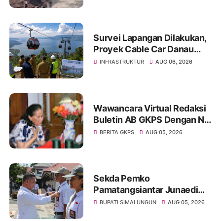
Penanganan Permanen dari
Pemerintah
Survei Lapangan Dilakukan,
Proyek Cable Car Danau
Toba Masih Terkendala
INFRASTRUKTUR
AUG 06, 2026
Pembebasan BPHTB di
Sebagian Lahan
Wawancara Virtual Redaksi
Buletin AB GKPS Dengan Ny
St RK Purba Pakpak Boru
BERITA GKPS
AUG 05, 2026
Sitepu (Op Sem) "Bekerjalah
Dengan Tulus"
Sekda Pemko
Pamatangsiantar Junaedi
Pembina Upacara
BUPATI SIMALUNGUN
AUG 05, 2026
Pembukaan Pemusatan