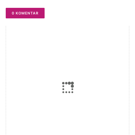
Latihan Calon Paskibraka di
Desa Bahagia
0 KOMENTAR