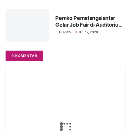
Masyarakat
Pemko Pematangsiantar
Gelar Job Fair di Auditorium
USI, Tersedia 1.000 Lebih
HUKRIM
JUL 17, 2026
Lowongan Pekerjaan, 22-23
Juli 2026
0 KOMENTAR