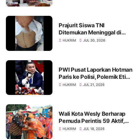
Beasiswa oleh Gubernur
Bobby
Prajurit Siswa TNI
Ditemukan Meninggal di
Rindam I/BB, Penyelidikan
HUKRIM
JUL 30, 2026
Masih Berlangsung
PWI Pusat Laporkan Hotman
Paris ke Polisi, Polemik Etika
dan Kebebasan Pers
HUKRIM
JUL 21, 2026
Mengemuka
Wali Kota Wesly Berharap
Pemuda Perintis 59 Aktif,
Solid, dan Mampu Lahirkan
HUKRIM
JUL 18, 2026
Program Menyentuh