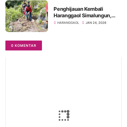
Penghijauan Kembali
Haranggaol Simalungun,
Kader PDI Perjuangan
HARANGGAOL
JAN 24, 2026
Tanam Pohon di Binanga
Bolon
0 KOMENTAR