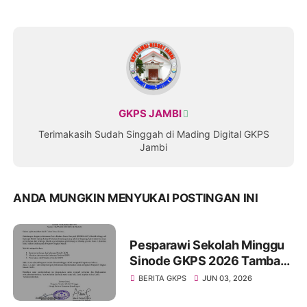
GKPS JAMBI
Terimakasih Sudah Singgah di Mading Digital GKPS
Jambi
ANDA MUNGKIN MENYUKAI POSTINGAN INI
Pesparawi Sekolah Minggu
Sinode GKPS 2026 Tambah
Kuota Peserta, Juara III
BERITA GKPS
JUN 03, 2026
Distrik Kini Berhak Tampil di