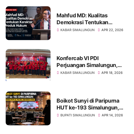
Tingkat Sinode
Mahfud MD: Kualitas
Demokrasi Tentukan
Karakter Produk Hukum
KABAR SIMALUNGUN
APR 22, 2026
Konfercab VI PDI
Perjuangan Simalungun,
Konsolidasi Kekuatan Partai
KABAR SIMALUNGUN
APR 18, 2026
dan Peneguhan
Kepemimpinan Samrin
Girsang
Boikot Sunyi di Paripurna
HUT ke-193 Simalungun,
Antara Disiplin, Politik, dan
BUPATI SIMALUNGUN
APR 14, 2026
Krisis Etika