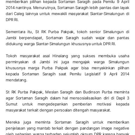
memberikan pilihan kepada Sortaman Saragih pada Pemilu 9 April
2014 nantinya. Menurutnya, Sortaman Saragih lebih pantas dan layak
dari Caleg lainnya untuk mewakili masyarakat Siantar-Simalungun di
DPR RI.
Sementara itu, St RK Purba Pakpak, tokoh senior Simalungun di
Jambi berpendapat, Sortaman Saragih sudah wajar dan pantas
didukung warga Siantar-Simalungun khususnya untuk DPR RI.
Tokoh masyarakat asal Hinalang yang sukses membuka usaha
perminyakan di Jambi ini juga mengajak warga Simalungun
khususnya marga Purba Pakpak agar bisa menyakinkan pilihan
kepada Sortaman Saragih saat Pemilu Legislatif 9 April 2014
mendatang.
St RK Purba Pakpak, Meslan Saragih dan Budinson Purba meminta
agar Sortaman Saragih dalam hal mensosialisasikan diri di Dapil 3
Sumut untuk mengedepankan pemberian motivasi kepada
masyarakat terkait dengan persoalan ditengah masyarakat.
Mereka juga meminta Sortaman Saragih untuk memberikan
penjelasan yang mantab terkait dengan pandangan image negative
oleh sebagian warga terhadap sejumlah oknum DPR karena banyak