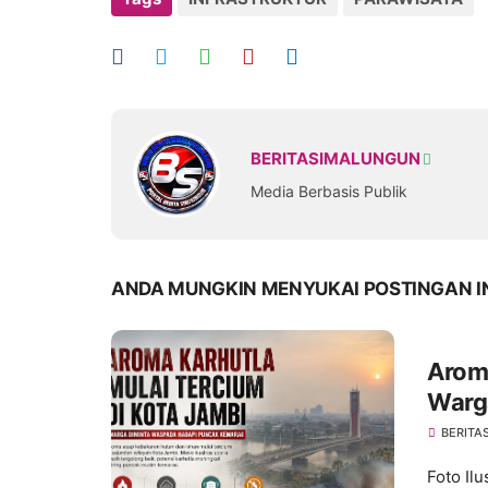
BERITASIMALUNGUN
Media Berbasis Publik
ANDA MUNGKIN MENYUKAI POSTINGAN I
Aroma
Warg
Kema
BERITA
Foto Il