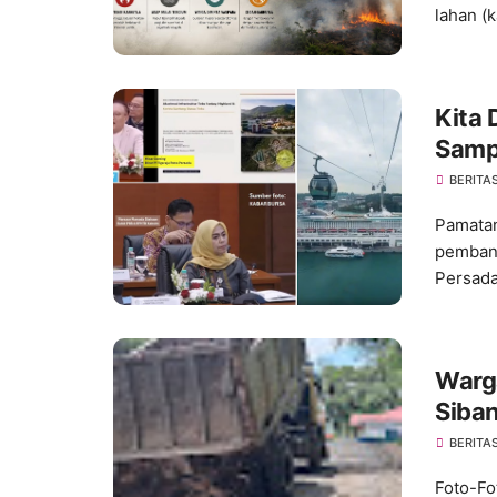
lahan (k
Kita 
Samp
BERITA
Pamatan
pembang
Persada.
Warg
Siba
Perm
BERITA
Foto-Fo