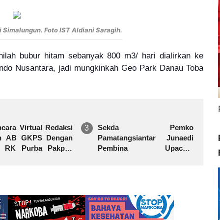
 Simalungun. Foto IST Aldiani Saragih.
Inilah bubur hitam sebanyak 800 m3/ hari dialirkan ke
rindo Nusantara, jadi mungkinkah Geo Park Danau Toba
cara Virtual Redaksi
Sekda Pemko
in AB GKPS Dengan
Pamatangsiantar Junaedi
 RK Purba Pakpak
Pembina Upacara
 Sitepu (Op Sem)
Pembukaan Pemusatan
jalah Dengan Tulus"
Latihan Calon Paskibraka di
Desa Bahagia