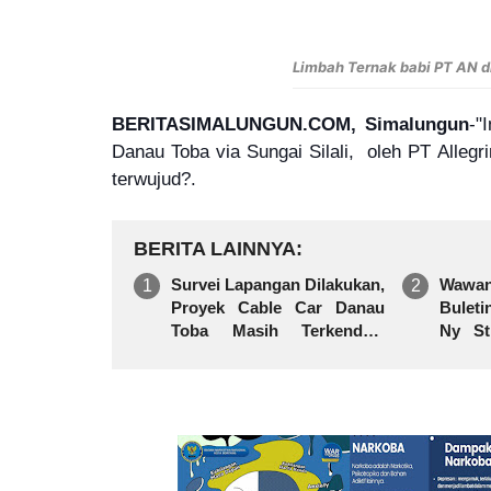
Limbah Ternak babi PT AN di
BERITASIMALUNGUN.COM, Simalungun
-"
Danau Toba via Sungai Silali, oleh PT Alleg
terwujud?.
BERITA LAINNYA
Survei Lapangan Dilakukan,
Wawan
Proyek Cable Car Danau
Bulet
Toba Masih Terkendala
Ny St
Pembebasan BPHTB di
Boru
Sebagian Lahan
"Beker