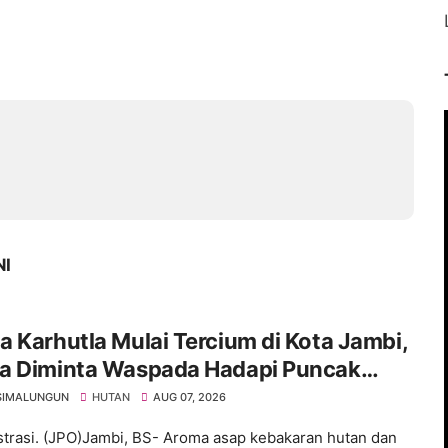
NI
 Karhutla Mulai Tercium di Kota Jambi,
a Diminta Waspada Hadapi Puncak
rau
SIMALUNGUN
HUTAN
AUG 07, 2026
ustrasi. (JPO)Jambi, BS- Aroma asap kebakaran hutan dan