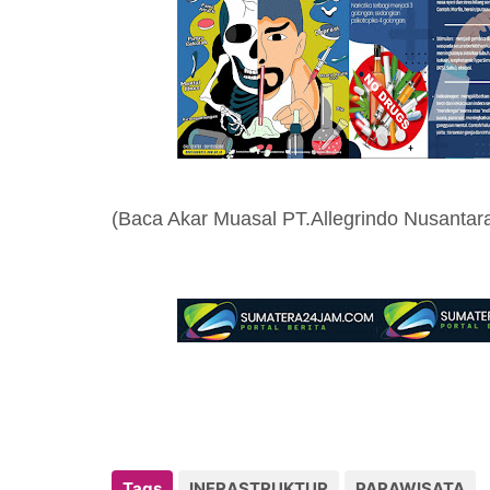
(Baca Akar Muasal PT.Allegrindo Nusantar
Tags
INFRASTRUKTUR
PARAWISATA