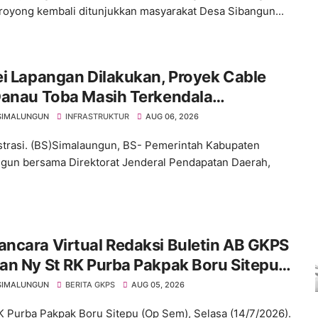
royong kembali ditunjukkan masyarakat Desa Sibangun...
i Lapangan Dilakukan, Proyek Cable
Danau Toba Masih Terkendala
ebasan BPHTB di Sebagian Lahan
SIMALUNGUN
INFRASTRUKTUR
AUG 06, 2026
ustrasi. (BS)Simalaungun, BS- Pemerintah Kabupaten
gun bersama Direktorat Jenderal Pendapatan Daerah,
ncara Virtual Redaksi Buletin AB GKPS
an Ny St RK Purba Pakpak Boru Sitepu
em) "Bekerjalah Dengan Tulus"
SIMALUNGUN
BERITA GKPS
AUG 05, 2026
K Purba Pakpak Boru Sitepu (Op Sem), Selasa (14/7/2026).