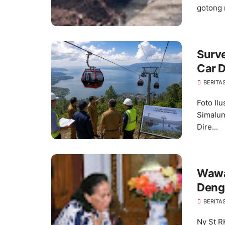
gotong 
Surve
Car 
Pemb
BERITA
Foto Il
Simalun
Dire...
Wawa
Deng
(Op S
BERITA
Ny St R