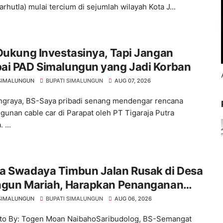
arhutla) mulai tercium di sejumlah wilayah Kota J...
Dukung Investasinya, Tapi Jangan
ai PAD Simalungun yang Jadi Korban
SIMALUNGUN
BUPATI SIMALUNGUN
AUG 07, 2026
graya, BS-Saya pribadi senang mendengar rencana
unan cable car di Parapat oleh PT Tigaraja Putra
 ...
a Swadaya Timbun Jalan Rusak di Desa
ngun Mariah, Harapkan Penanganan
anen dari Pemerintah
SIMALUNGUN
BUPATI SIMALUNGUN
AUG 06, 2026
to By: Togen Moan NaibahoSaribudolog, BS-Semangat