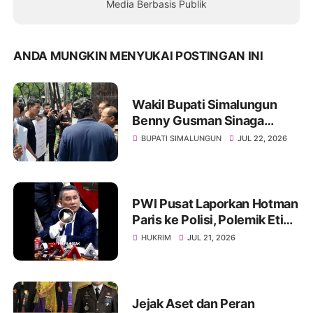
Media Berbasis Publik
ANDA MUNGKIN MENYUKAI POSTINGAN INI
Wakil Bupati Simalungun
Benny Gusman Sinaga
Disebutsebut Terlibat
BUPATI SIMALUNGUN
JUL 22, 2026
Pemerasan Pengadaan
SPPG di Kabupaten
Simalungun
PWI Pusat Laporkan Hotman
Paris ke Polisi, Polemik Etika
dan Kebebasan Pers
HUKRIM
JUL 21, 2026
Mengemuka
Jejak Aset dan Peran