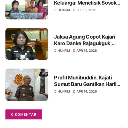
Keluarga: Menelisik Sosok
Rugun Saragih di Tengah
HUKRIM
JUL 13, 2026
Kasus Eks Jampidsus
Jaksa Agung Copot Kajari
Karo Danke Rajagukguk,
Diganti Edmond Novvery
HUKRIM
APR 14, 2026
Purba
Profil Muhibuddin, Kajati
Sumut Baru Gantikan Harli
Siregar, Berpengalaman di
HUKRIM
APR 14, 2026
KPK Hingga KBRI
0 KOMENTAR