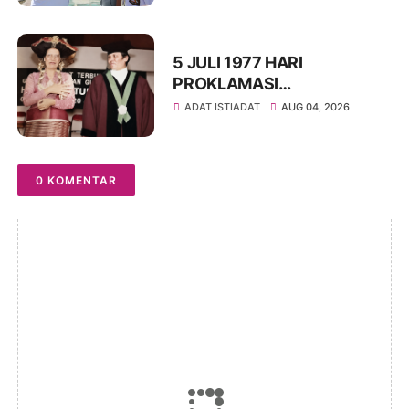
Latihan Calon Paskibraka di
Desa Bahagia
5 JULI 1977 HARI
PROKLAMASI
KEMERDEKAAN BAHASA
ADAT ISTIADAT
AUG 04, 2026
SIMALUNGUN SECARA
ILMIAH
0 KOMENTAR