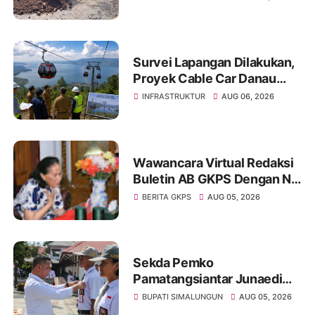
Penanganan Permanen dari
Pemerintah
Survei Lapangan Dilakukan,
Proyek Cable Car Danau
Toba Masih Terkendala
INFRASTRUKTUR
AUG 06, 2026
Pembebasan BPHTB di
Sebagian Lahan
Wawancara Virtual Redaksi
Buletin AB GKPS Dengan Ny
St RK Purba Pakpak Boru
BERITA GKPS
AUG 05, 2026
Sitepu (Op Sem) "Bekerjalah
Dengan Tulus"
Sekda Pemko
Pamatangsiantar Junaedi
Pembina Upacara
BUPATI SIMALUNGUN
AUG 05, 2026
Pembukaan Pemusatan