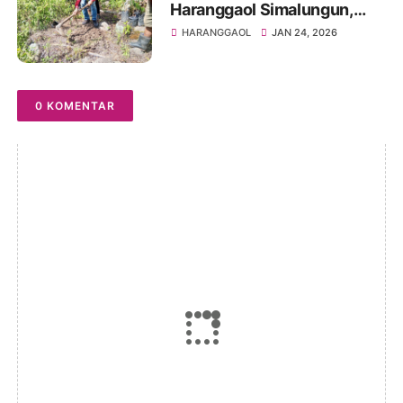
Haranggaol Simalungun,
Kader PDI Perjuangan
HARANGGAOL
JAN 24, 2026
Tanam Pohon di Binanga
Bolon
0 KOMENTAR