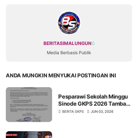
BERITASIMALUNGUN
Media Berbasis Publik
ANDA MUNGKIN MENYUKAI POSTINGAN INI
Pesparawi Sekolah Minggu
Sinode GKPS 2026 Tambah
Kuota Peserta, Juara III
BERITA GKPS
JUN 03, 2026
Distrik Kini Berhak Tampil di
Tingkat Sinode