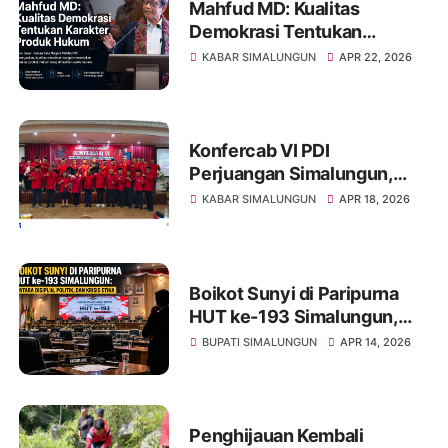
Mahfud MD: Kualitas
Demokrasi Tentukan
Karakter Produk Hukum
KABAR SIMALUNGUN
APR 22, 2026
Konfercab VI PDI
Perjuangan Simalungun,
Konsolidasi Kekuatan Partai
KABAR SIMALUNGUN
APR 18, 2026
dan Peneguhan
Kepemimpinan Samrin
Girsang
Boikot Sunyi di Paripurna
HUT ke-193 Simalungun,
Antara Disiplin, Politik, dan
BUPATI SIMALUNGUN
APR 14, 2026
Krisis Etika
Penghijauan Kembali