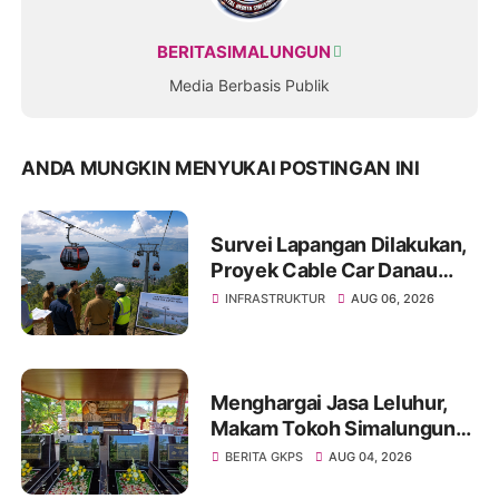
BERITASIMALUNGUN
Media Berbasis Publik
ANDA MUNGKIN MENYUKAI POSTINGAN INI
Survei Lapangan Dilakukan,
Proyek Cable Car Danau
Toba Masih Terkendala
INFRASTRUKTUR
AUG 06, 2026
Pembebasan BPHTB di
Sebagian Lahan
Menghargai Jasa Leluhur,
Makam Tokoh Simalungun
dr. Djasamen Saragih Resmi
BERITA GKPS
AUG 04, 2026
Dipugar di Pamatang Raya