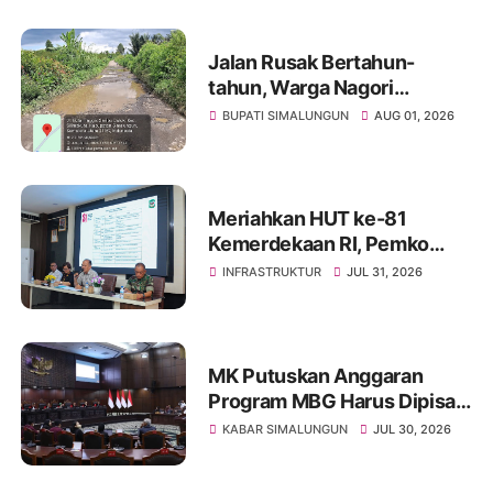
Jalan Rusak Bertahun-
tahun, Warga Nagori
Sibangun Mariah Bergotong
BUPATI SIMALUNGUN
AUG 01, 2026
Royong Perbaiki Akses
Sambil Menanti Kepedulian
Pemerintah
Meriahkan HUT ke-81
Kemerdekaan RI, Pemko
Pematangsiantar
INFRASTRUKTUR
JUL 31, 2026
Persiapkan Festival Merah
Putih
MK Putuskan Anggaran
Program MBG Harus Dipisah
dari Anggaran Pendidikan
KABAR SIMALUNGUN
JUL 30, 2026