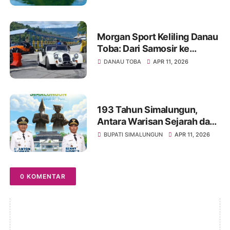
Morgan Sport Keliling Danau
Toba: Dari Samosir ke
Siantar, Harmoni Sport
DANAU TOBA
APR 11, 2026
Tourism dan Pesona Alam
Sumatera Utara
193 Tahun Simalungun,
Antara Warisan Sejarah dan
Jalan Rusak yang Belum
BUPATI SIMALUNGUN
APR 11, 2026
Usai
0 KOMENTAR