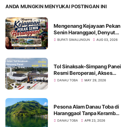
ANDA MUNGKIN MENYUKAI POSTINGAN INI
Mengenang Kejayaan Pekan
Senin Haranggaol, Denyut
Ekonomi di Tepi Danau Toba
BUPATI SIMALUNGUN
AUG 03, 2026
Tol Sinaksak–Simpang Panei
Resmi Beroperasi, Akses
Menuju Danau Toba Kini
DANAU TOBA
MAY 29, 2026
Lebih Cepat
Pesona Alam Danau Toba di
Haranggaol Tanpa Keramba
Jaring Apung, Indah
DANAU TOBA
APR 23, 2026
Memesona