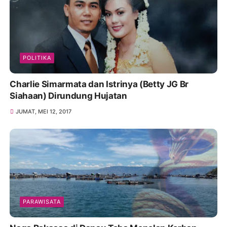
POLITIKA
Charlie Simarmata dan Istrinya (Betty JG Br
Siahaan) Dirundung Hujatan
JUMAT, MEI 12, 2017
PARAWISATA