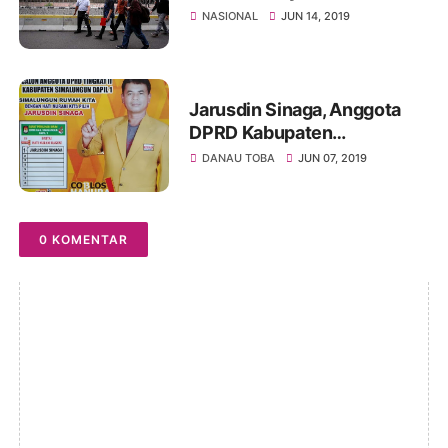
NASIONAL
JUN 14, 2019
Jarusdin Sinaga, Anggota
DPRD Kabupaten
Simalungun “Termahal”
DANAU TOBA
JUN 07, 2019
Dimata Pemilih Pamatang
Silimakuta
0 KOMENTAR