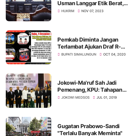
Usman Langgar Etik Berat,
Diberhentikan dari Ketua
HUKRIM
NOV 07, 2023
MK!
Pemkab Diminta Jangan
Terlambat Ajukan Draf R-
APBD 2021, P-APBD
BUPATI SIMALUNGUN
OCT 04, 2020
Simalungun 2020 Gagal
Disahkan
Jokowi-Ma'ruf Sah Jadi
Pemenang, KPU: Tahapan
Pilpres 2019 Sudah Selesai
JOKOWI MEDSOS
JUL 01, 2019
Gugatan Prabowo-Sandi
"Terlalu Banyak Meminta"