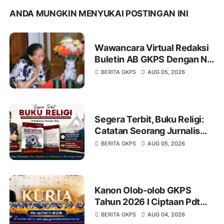
ANDA MUNGKIN MENYUKAI POSTINGAN INI
Wawancara Virtual Redaksi
Buletin AB GKPS Dengan Ny
St RK Purba Pakpak Boru
BERITA GKPS
AUG 05, 2026
Sitepu (Op Sem) "Bekerjalah
Dengan Tulus"
Segera Terbit, Buku Religi:
Catatan Seorang Jurnalis
dan Pelayan Gereja : St
BERITA GKPS
AUG 05, 2026
Radesman Saragih, SSos
Kanon Olob-olob GKPS
Tahun 2026 I Ciptaan Pdt
Mannes Purba I Kuria
BERITA GKPS
AUG 04, 2026