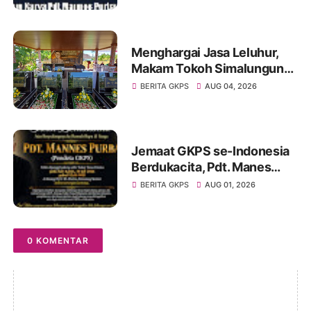
Namartangkupas Da Ale
Menghargai Jasa Leluhur,
Makam Tokoh Simalungun
dr. Djasamen Saragih Resmi
BERITA GKPS
AUG 04, 2026
Dipugar di Pamatang Raya
Jemaat GKPS se-Indonesia
Berdukacita, Pdt. Manes
Purba Tutup Usia,
BERITA GKPS
AUG 01, 2026
Paragendaon di GKPS
Sudirman Oleh Ephorus
GKPS
0 KOMENTAR