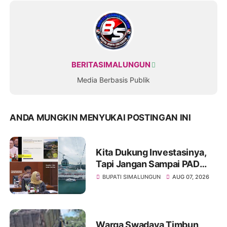
BERITASIMALUNGUN
Media Berbasis Publik
ANDA MUNGKIN MENYUKAI POSTINGAN INI
Kita Dukung Investasinya,
Tapi Jangan Sampai PAD
Simalungun yang Jadi
BUPATI SIMALUNGUN
AUG 07, 2026
Korban
Warga Swadaya Timbun