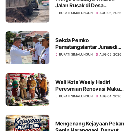
Jalan Rusak di Desa
Sibangun Mariah, Harapkan
BUPATI SIMALUNGUN
AUG 06, 2026
Penanganan Permanen dari
Pemerintah
Sekda Pemko
Pamatangsiantar Junaedi
Pembina Upacara
BUPATI SIMALUNGUN
AUG 05, 2026
Pembukaan Pemusatan
Latihan Calon Paskibraka di
Desa Bahagia
Wali Kota Wesly Hadiri
Peresmian Renovasi Makam
dr. Djasamen Saragih, Ajak
BUPATI SIMALUNGUN
AUG 04, 2026
Masyarakat Lestarikan Nilai
Perjuangan Tokoh Bangsa
Mengenang Kejayaan Pekan
Senin Haranggaol, Denyut