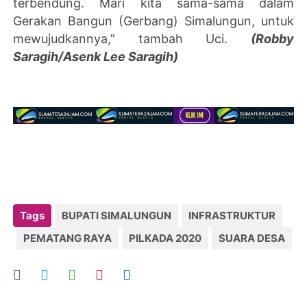
terbendung. Mari kita sama-sama dalam
Gerakan Bangun (Gerbang) Simalungun, untuk
mewujudkannya,” tambah Uci.
(Robby
Saragih/Asenk Lee Saragih)
Tags
BUPATI SIMALUNGUN
INFRASTRUKTUR
PEMATANG RAYA
PILKADA 2020
SUARA DESA