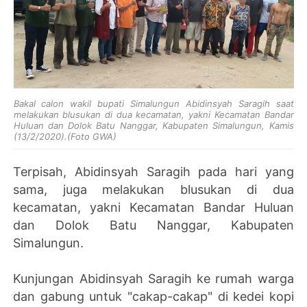
Bakal calon wakil bupati Simalungun Abidinsyah Saragih saat
melakukan blusukan di dua kecamatan, yakni Kecamatan Bandar
Huluan dan Dolok Batu Nanggar, Kabupaten Simalungun, Kamis
(13/2/2020).(Foto GWA)
Terpisah, Abidinsyah Saragih pada hari yang
sama, juga melakukan blusukan di dua
kecamatan, yakni Kecamatan Bandar Huluan
dan Dolok Batu Nanggar, Kabupaten
Simalungun.
Kunjungan Abidinsyah Saragih ke rumah warga
dan gabung untuk "cakap-cakap" di kedei kopi