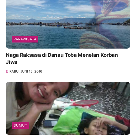
PARAWISATA
Naga Raksasa di Danau Toba Menelan Korban
Jiwa
RABU, JUNI 15, 2016
SUMUT