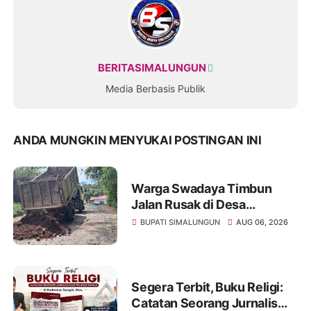
BERITASIMALUNGUN
Media Berbasis Publik
ANDA MUNGKIN MENYUKAI POSTINGAN INI
Warga Swadaya Timbun
Jalan Rusak di Desa
Sibangun Mariah, Harapkan
BUPATI SIMALUNGUN
AUG 06, 2026
Penanganan Permanen dari
Pemerintah
Segera Terbit, Buku Religi:
Catatan Seorang Jurnalis