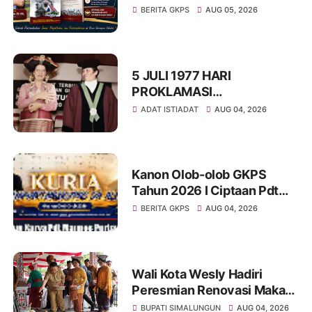
dan Pelayan Gereja : St
BERITA GKPS
AUG 05, 2026
Radesman Saragih, SSos
5 JULI 1977 HARI
PROKLAMASI
KEMERDEKAAN BAHASA
ADAT ISTIADAT
AUG 04, 2026
SIMALUNGUN SECARA
ILMIAH
Kanon Olob-olob GKPS
Tahun 2026 I Ciptaan Pdt
Mannes Purba I Kuria
BERITA GKPS
AUG 04, 2026
Namartangkupas Da Ale
Wali Kota Wesly Hadiri
Peresmian Renovasi Makam
dr. Djasamen Saragih, Ajak
BUPATI SIMALUNGUN
AUG 04, 2026