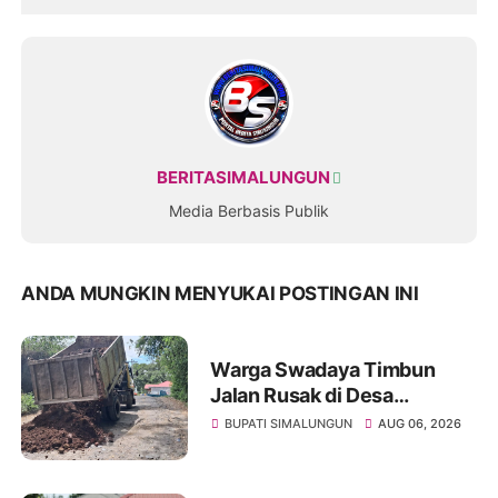
BERITASIMALUNGUN
Media Berbasis Publik
ANDA MUNGKIN MENYUKAI POSTINGAN INI
Warga Swadaya Timbun
Jalan Rusak di Desa
Sibangun Mariah, Harapkan
BUPATI SIMALUNGUN
AUG 06, 2026
Penanganan Permanen dari
Pemerintah