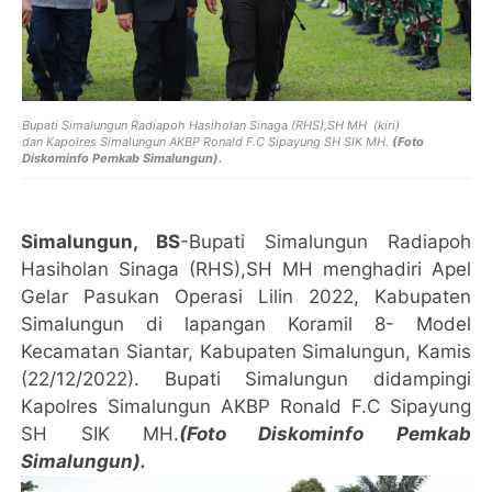
Bupati Simalungun Radiapoh Hasiholan Sinaga (RHS),SH MH (kiri)
dan
Kapolres Simalungun AKBP Ronald F.C Sipayung SH SIK MH.
(Foto
Diskominfo Pemkab Simalungun).
Simalungun, BS
-Bupati Simalungun Radiapoh
Hasiholan Sinaga (RHS),SH MH menghadiri Apel
Gelar Pasukan Operasi Lilin 2022, Kabupaten
Simalungun di lapangan Koramil 8- Model
Kecamatan Siantar, Kabupaten Simalungun, Kamis
(22/12/2022). Bupati Simalungun didampingi
Kapolres Simalungun AKBP Ronald F.C Sipayung
SH SIK MH.
(Foto Diskominfo Pemkab
Simalungun).