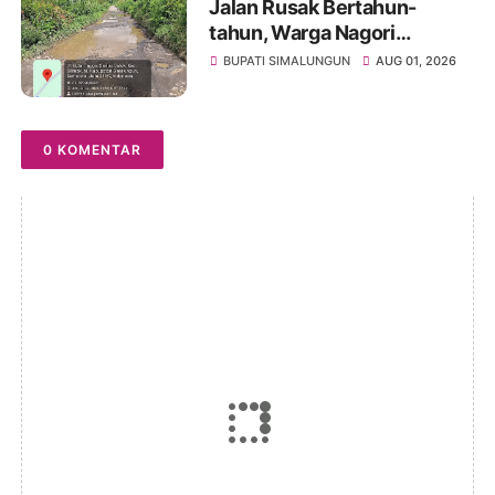
Jalan Rusak Bertahun-
tahun, Warga Nagori
Sibangun Mariah Bergotong
BUPATI SIMALUNGUN
AUG 01, 2026
Royong Perbaiki Akses
Sambil Menanti Kepedulian
Pemerintah
0 KOMENTAR