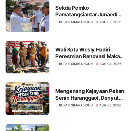
Sekda Pemko
Pamatangsiantar Junaedi
Pembina Upacara
BUPATI SIMALUNGUN
AUG 05, 2026
Pembukaan Pemusatan
Latihan Calon Paskibraka di
Desa Bahagia
Wali Kota Wesly Hadiri
Peresmian Renovasi Makam
dr. Djasamen Saragih, Ajak
BUPATI SIMALUNGUN
AUG 04, 2026
Masyarakat Lestarikan Nilai
Perjuangan Tokoh Bangsa
Mengenang Kejayaan Pekan
Senin Haranggaol, Denyut
Ekonomi di Tepi Danau Toba
BUPATI SIMALUNGUN
AUG 03, 2026