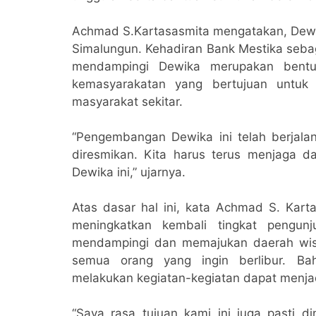
Achmad S.Kartasasmita mengatakan, Dewika
Simalungun. Kehadiran Bank Mestika se
mendampingi Dewika merupakan bentuk
kemasyarakatan yang bertujuan untuk
masyarakat sekitar.
“Pengembangan Dewika ini telah berjala
diresmikan. Kita harus terus menjaga 
Dewika ini,” ujarnya.
Atas dasar hal ini, kata Achmad S. Kar
meningkatkan kembali tingkat pengun
mendampingi dan memajukan daerah wisata
semua orang yang ingin berlibur. Ba
melakukan kegiatan-kegiatan dapat menja
“Saya rasa tujuan kami ini juga pasti d