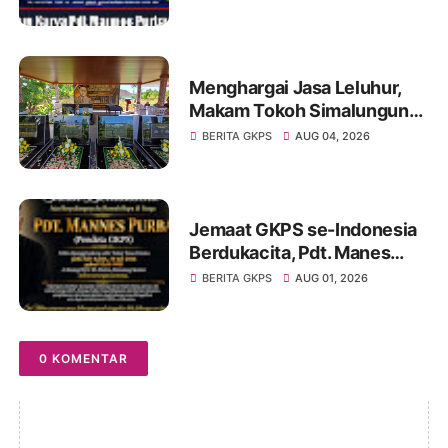
Namartangkupas Da Ale
Menghargai Jasa Leluhur,
Makam Tokoh Simalungun
dr. Djasamen Saragih Resmi
BERITA GKPS
AUG 04, 2026
Dipugar di Pamatang Raya
Jemaat GKPS se-Indonesia
Berdukacita, Pdt. Manes
Purba Tutup Usia,
BERITA GKPS
AUG 01, 2026
Paragendaon di GKPS
Sudirman Oleh Ephorus
GKPS
0 KOMENTAR