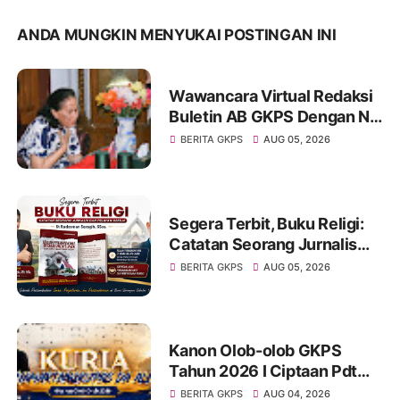
ANDA MUNGKIN MENYUKAI POSTINGAN INI
Wawancara Virtual Redaksi
Buletin AB GKPS Dengan Ny
St RK Purba Pakpak Boru
BERITA GKPS
AUG 05, 2026
Sitepu (Op Sem) "Bekerjalah
Dengan Tulus"
Segera Terbit, Buku Religi:
Catatan Seorang Jurnalis
dan Pelayan Gereja : St
BERITA GKPS
AUG 05, 2026
Radesman Saragih, SSos
Kanon Olob-olob GKPS
Tahun 2026 I Ciptaan Pdt
Mannes Purba I Kuria
BERITA GKPS
AUG 04, 2026