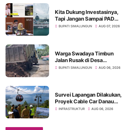
Kita Dukung Investasinya,
Tapi Jangan Sampai PAD
Simalungun yang Jadi
BUPATI SIMALUNGUN
AUG 07, 2026
Korban
Warga Swadaya Timbun
Jalan Rusak di Desa
Sibangun Mariah, Harapkan
BUPATI SIMALUNGUN
AUG 06, 2026
Penanganan Permanen dari
Pemerintah
Survei Lapangan Dilakukan,
Proyek Cable Car Danau
Toba Masih Terkendala
INFRASTRUKTUR
AUG 06, 2026
Pembebasan BPHTB di
Sebagian Lahan