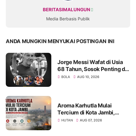
BERITASIMALUNGUN
Media Berbasis Publik
ANDA MUNGKIN MENYUKAI POSTINGAN INI
Jorge Messi Wafat di Usia
68 Tahun, Sosok Penting di
Balik Perjalanan Karier
BOLA
AUG 10, 2026
Lionel Messi
Aroma Karhutla Mulai
Tercium di Kota Jambi,
Warga Diminta Waspada
HUTAN
AUG 07, 2026
Hadapi Puncak Kemarau