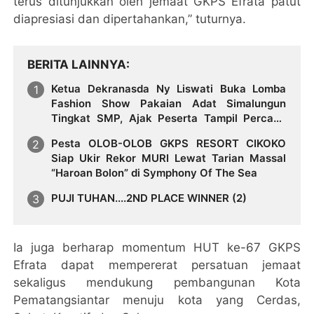
terus ditunjukkan oleh jemaat GKPS Efrata patut
diapresiasi dan dipertahankan,” tuturnya.
BERITA LAINNYA
Ketua Dekranasda Ny Liswati Buka Lomba
Fashion Show Pakaian Adat Simalungun
Tingkat SMP, Ajak Peserta Tampil Percaya
Diri
Pesta OLOB-OLOB GKPS RESORT CIKOKO
Siap Ukir Rekor MURI Lewat Tarian Massal
“Haroan Bolon” di Symphony Of The Sea
PUJI TUHAN....2ND PLACE WINNER (2)
Ia juga berharap momentum HUT ke-67 GKPS
Efrata dapat mempererat persatuan jemaat
sekaligus mendukung pembangunan Kota
Pematangsiantar menuju kota yang Cerdas,