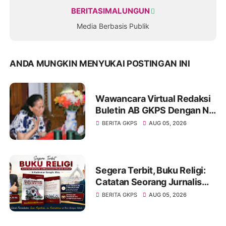
BERITASIMALUNGUN
Media Berbasis Publik
ANDA MUNGKIN MENYUKAI POSTINGAN INI
Wawancara Virtual Redaksi
Buletin AB GKPS Dengan Ny
St RK Purba Pakpak Boru
BERITA GKPS
AUG 05, 2026
Sitepu (Op Sem) "Bekerjalah
Dengan Tulus"
Segera Terbit, Buku Religi:
Catatan Seorang Jurnalis
dan Pelayan Gereja : St
BERITA GKPS
AUG 05, 2026
Radesman Saragih, SSos