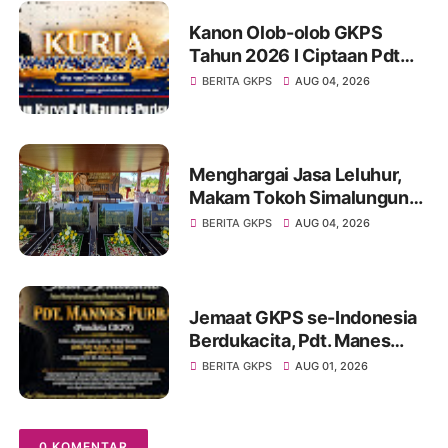
Kanon Olob-olob GKPS
Tahun 2026 I Ciptaan Pdt
Mannes Purba I Kuria
BERITA GKPS
AUG 04, 2026
Namartangkupas Da Ale
Menghargai Jasa Leluhur,
Makam Tokoh Simalungun
dr. Djasamen Saragih Resmi
BERITA GKPS
AUG 04, 2026
Dipugar di Pamatang Raya
Jemaat GKPS se-Indonesia
Berdukacita, Pdt. Manes
Purba Tutup Usia,
BERITA GKPS
AUG 01, 2026
Paragendaon di GKPS
Sudirman Oleh Ephorus
GKPS
0 KOMENTAR