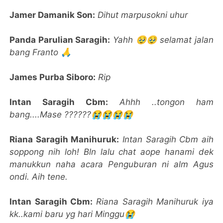
Jamer Damanik Son:
Dihut marpusokni uhur
Panda Parulian Saragih:
Yahh 🥹🥹 selamat jalan
bang Franto 🙏
James Purba Siboro:
Rip
Intan Saragih Cbm:
Ahhh ..tongon ham
bang....Mase ??????😭😭😭😭
Riana Saragih Manihuruk:
Intan Saragih Cbm aih
soppong nih loh! Bln lalu chat aope hanami dek
manukkun naha acara Penguburan ni alm Agus
ondi. Aih tene.
Intan Saragih Cbm:
Riana Saragih Manihuruk iya
kk..kami baru yg hari Minggu😭