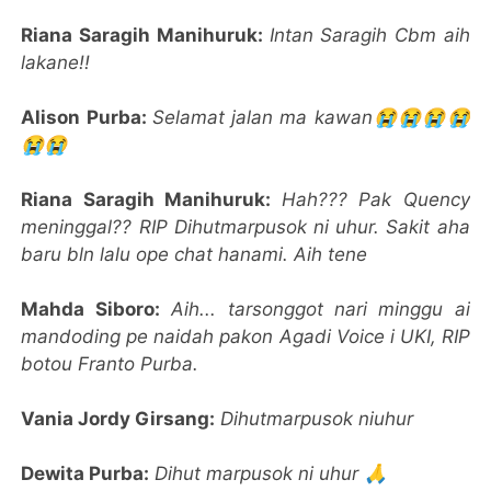
Riana Saragih Manihuruk:
Intan Saragih Cbm aih
lakane!!
Alison Purba:
Selamat jalan ma kawan😭😭😭😭
😭😭
Riana Saragih Manihuruk:
Hah??? Pak Quency
meninggal?? RIP Dihutmarpusok ni uhur. Sakit aha
baru bln lalu ope chat hanami. Aih tene
Mahda Siboro:
Aih... tarsonggot nari minggu ai
mandoding pe naidah pakon Agadi Voice i UKI, RIP
botou Franto Purba.
Vania Jordy Girsang:
Dihutmarpusok niuhur
Dewita Purba:
Dihut marpusok ni uhur 🙏