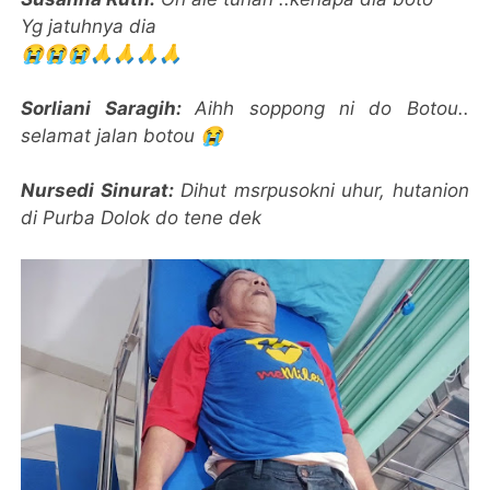
Yg jatuhnya dia
😭😭😭🙏🙏🙏🙏
Sorliani Saragih:
Aihh soppong ni do Botou..
selamat jalan botou 😭
Nursedi Sinurat:
Dihut msrpusokni uhur, hutanion
di Purba Dolok do tene dek