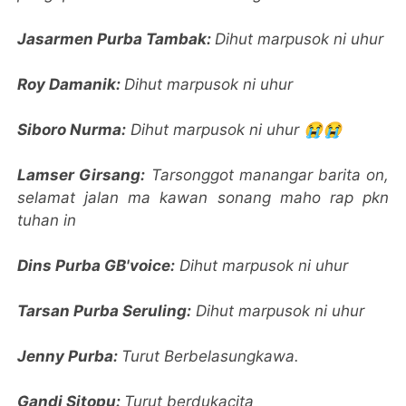
Jasarmen Purba Tambak:
Dihut marpusok ni uhur
Roy Damanik:
Dihut marpusok ni uhur
Siboro Nurma:
Dihut marpusok ni uhur 😭😭
Lamser Girsang:
Tarsonggot manangar barita on,
selamat jalan ma kawan sonang maho rap pkn
tuhan in
Dins Purba GB'voice:
Dihut marpusok ni uhur
Tarsan Purba Seruling:
Dihut marpusok ni uhur
Jenny Purba:
Turut Berbelasungkawa.
Gandi Sitopu:
Turut berdukacita