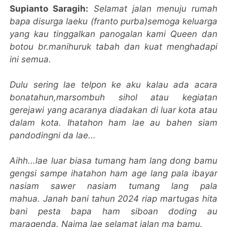
Supianto Saragih:
Selamat jalan menuju rumah
bapa disurga laeku (franto purba)semoga keluarga
yang kau tinggalkan panogalan kami Queen dan
botou br.manihuruk tabah dan kuat menghadapi
ini semua.
Dulu sering lae telpon ke aku kalau ada acara
bonatahun,marsombuh sihol atau kegiatan
gerejawi yang acaranya diadakan di luar kota atau
dalam kota. I
hatahon ham lae au bahen siam
pandodingni da lae...
Aihh...lae luar biasa tumang ham lang dong bamu
gengsi sampe ihatahon ham age lang pala ibayar
nasiam sawer nasiam tumang lang pala
mahua.
Janah bani tahun 2024 riap martugas hita
bani pesta bapa ham siboan doding au
maragenda.
Naima lae selamat jalan ma bamu.