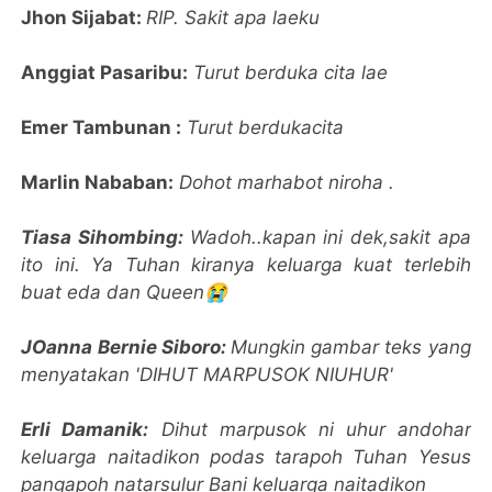
Jhon Sijabat:
RIP. Sakit apa laeku
Anggiat Pasaribu:
Turut berduka cita lae
Emer Tambunan :
Turut berdukacita
Marlin Nababan:
Dohot marhabot niroha .
Tiasa Sihombing:
Wadoh..kapan ini dek,sakit apa
ito ini. Ya Tuhan kiranya keluarga kuat terlebih
buat eda dan Queen😭
JOanna Bernie Siboro:
Mungkin gambar teks yang
menyatakan 'DIHUT MARPUSOK NIUHUR'
Erli Damanik:
Dihut marpusok ni uhur andohar
keluarga naitadikon podas tarapoh Tuhan Yesus
pangapoh natarsulur Bani keluarga naitadikon