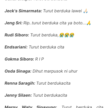
Jeck's Simarmata:
Turut berduka lawei 🙏🏻
Jeng Sri:
Rip..turut berduka cita ya boto...🙏
Rudi Siboro:
Turut berduka,😭😭😭
Endsariani:
Turut berduka cita
Gokma Siboro:
R I P
Osda Sinaga:
Dihut marpusok ni uhur
Renna Saragih:
Turut berdukacita
Jenny Silaen:
Turut berdukacita
Merny Waty Sipayung:
Turut berduka cita