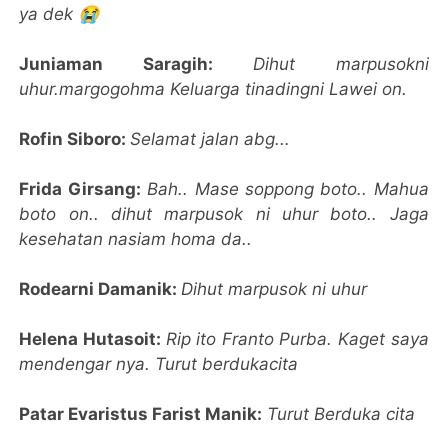
ya dek 😭
Juniaman Saragih:
Dihut marpusokni
uhur.margogohma Keluarga tinadingni Lawei on.
Rofin Siboro:
Selamat jalan abg...
Frida Girsang:
Bah.. Mase soppong boto.. Mahua
boto on.. dihut marpusok ni uhur boto.. Jaga
kesehatan nasiam homa da..
Rodearni Damanik:
Dihut marpusok ni uhur
Helena Hutasoit:
Rip ito Franto Purba. Kaget saya
mendengar nya. Turut berdukacita
Patar Evaristus Farist Manik:
Turut Berduka cita