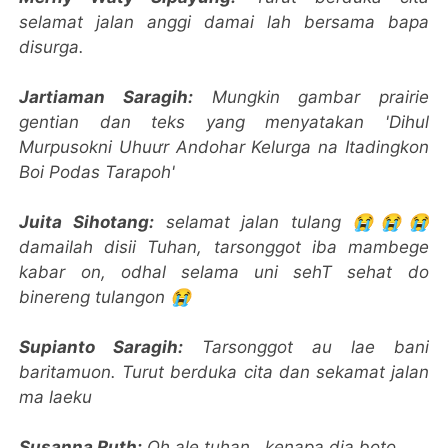
selamat jalan anggi damai lah bersama bapa
disurga.
Jartiaman Saragih:
Mungkin gambar prairie
gentian dan teks yang menyatakan 'Dihul
Murpusokni Uhuưr Andohar Kelurga na Itadingkon
Boi Podas Tarapoh'
Juita Sihotang:
selamat jalan tulang 😭😭😭
damailah disii Tuhan, tarsonggot iba mambege
kabar on, odhal selama uni sehT sehat do
binereng tulangon 😭
Supianto Saragih:
Tarsonggot au lae bani
baritamuon. Turut berduka cita dan sekamat jalan
ma laeku
Susanna Ruth:
Oh ale tuhan ..kenapa dia boto