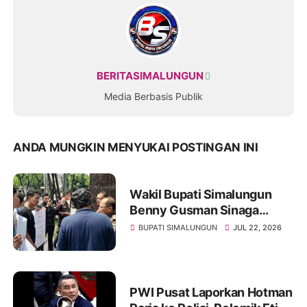
BERITASIMALUNGUN
Media Berbasis Publik
ANDA MUNGKIN MENYUKAI POSTINGAN INI
Wakil Bupati Simalungun
Benny Gusman Sinaga
Disebutsebut Terlibat
BUPATI SIMALUNGUN
JUL 22, 2026
Pemerasan Pengadaan
SPPG di Kabupaten
Simalungun
PWI Pusat Laporkan Hotman