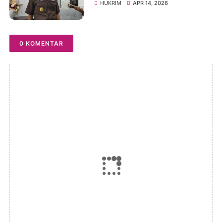
Siregar, Berpengalaman di
HUKRIM
APR 14, 2026
KPK Hingga KBRI
0 KOMENTAR