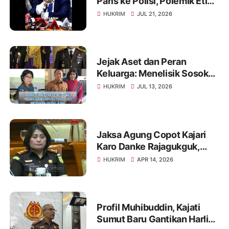
Paris ke Polisi, Polemik Etika
dan Kebebasan Pers
HUKRIM
JUL 21, 2026
Mengemuka
Jejak Aset dan Peran
Keluarga: Menelisik Sosok
Rugun Saragih di Tengah
HUKRIM
JUL 13, 2026
Kasus Eks Jampidsus
Jaksa Agung Copot Kajari
Karo Danke Rajagukguk,
Diganti Edmond Novvery
HUKRIM
APR 14, 2026
Purba
Profil Muhibuddin, Kajati
Sumut Baru Gantikan Harli