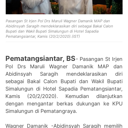
Pasangan St Irjen Pol Drs Maruli Wagner Damanik MAP dan
Abidinsyah Saragih mendeklarasikan diri sebagai Bakal Calon
Bupati dan Wakil Bupati Simalungun di Hotel Sapadia
Pematangsiantar, Kamis (20/2/2020).(IST)
Pematangsiantar, BS
-
Pasangan St Irjen
Pol Drs Maruli Wagner Damanik MAP dan
Abidinsyah Saragih mendeklarasikan diri
sebagai Bakal Calon Bupati dan Wakil Bupati
Simalungun di Hotel Sapadia Pematangsiantar,
Kamis (20/2/2020). Kemudian dilanjutkan
dengan mengantar berkas dukungan ke KPU
Simalungun di Pematangraya.
Wagner Damanik -Abidinsyah Saragih memilih