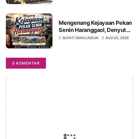
Masyarakat Lestarikan Nilai
Perjuangan Tokoh Bangsa
Mengenang Kejayaan Pekan
Senin Haranggaol, Denyut
Ekonomi di Tepi Danau Toba
BUPATI SIMALUNGUN
AUG 03, 2026
0 KOMENTAR