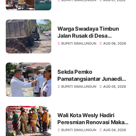
BUPATI SIMALUNGUN
AUG 07, 2026
Korban
Warga Swadaya Timbun
Jalan Rusak di Desa
Sibangun Mariah, Harapkan
BUPATI SIMALUNGUN
AUG 06, 2026
Penanganan Permanen dari
Pemerintah
Sekda Pemko
Pamatangsiantar Junaedi
Pembina Upacara
BUPATI SIMALUNGUN
AUG 05, 2026
Pembukaan Pemusatan
Latihan Calon Paskibraka di
Desa Bahagia
Wali Kota Wesly Hadiri
Peresmian Renovasi Makam
dr. Djasamen Saragih, Ajak
BUPATI SIMALUNGUN
AUG 04, 2026