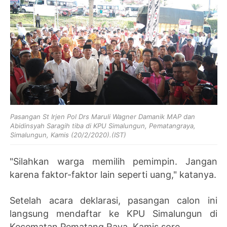
Pasangan St Irjen Pol Drs Maruli Wagner Damanik MAP dan
Abidinsyah Saragih tiba di KPU Simalungun, Pematangraya,
Simalungun, Kamis (20/2/2020).(IST)
"Silahkan warga memilih pemimpin. Jangan
karena faktor-faktor lain seperti uang," katanya.
Setelah acara deklarasi, pasangan calon ini
langsung mendaftar ke KPU Simalungun di
Kecematan Pematang Raya, Kamis sore.